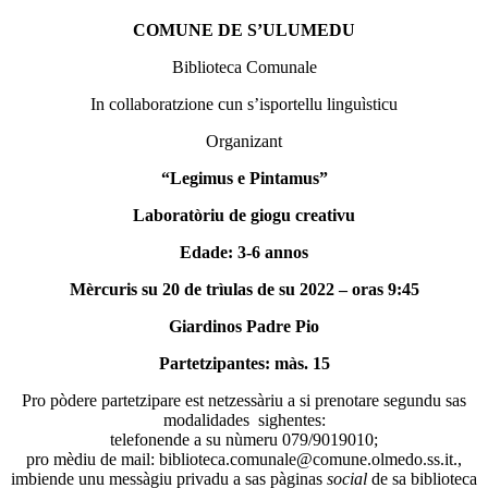
COMUNE DE S’ULUMEDU
Biblioteca Comunale
In collaboratzione cun s’isportellu linguìsticu
Organizant
“Legimus e Pintamus”
Laboratòriu de giogu creativu
Edade: 3-6 annos
Mèrcuris su 20 de trìulas de su 2022 – oras 9:45
Giardinos Padre Pio
Partetzipantes: màs. 15
Pro pòdere partetzipare est netzessàriu a si prenotare segundu sas
modalidades sighentes:
telefonende a su nùmeru 079/9019010;
pro mèdiu de mail: biblioteca.comunale@comune.olmedo.ss.it.,
imbiende unu messàgiu privadu a sas pàginas
social
de sa biblioteca