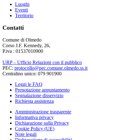
Luoghi
Eventi
Territorio
Contatti
Comune di Olmedo
Corso J.F. Kennedy, 26,
P.iva : 01537010900
URP – Ufficio Relazioni con il pubblico
PEC:
protocollo@pec.comune.olmedo.ss.it
Centralino unico: 079 901900
Leggi le FAQ
Prenotazione appuntamento
Segnalazione disservizio
Richiesta assistenza
Amministrazione trasparente
Informativa privacy
Dichiarazione sulla Privacy
Cookie Policy (UE)
Note legali
Dichiarazione di accessibilità