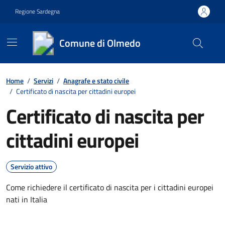
Vai ai contenuti
Vai al footer
Regione Sardegna
Comune di Olmedo
Contenuti in evidenza
Home
/
Servizi
/
Anagrafe e stato civile
/
Certificato di nascita per cittadini europei
Certificato di nascita per
cittadini europei
Servizio attivo
Come richiedere il certificato di nascita per i cittadini europei
nati in Italia