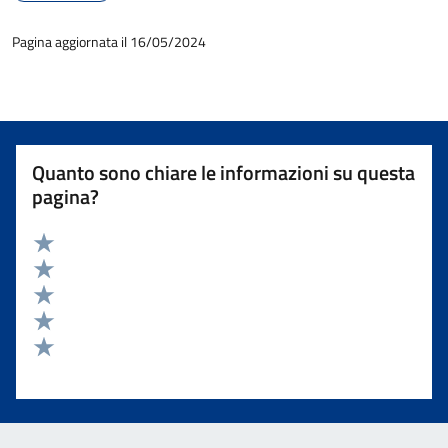
Pagina aggiornata il 16/05/2024
Quanto sono chiare le informazioni su questa
pagina?
Valuta 5 stelle su 5
Valuta 4 stelle su 5
Valuta 3 stelle su 5
Valuta 2 stelle su 5
Valuta 1 stelle su 5