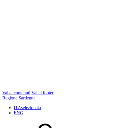
Vai ai contenuti
Vai al footer
Regione Sardegna
ITA
selezionata
ENG