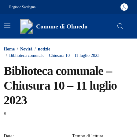
Vai ai contenuti
Vai al footer
Regione Sardegna
Comune di Olmedo
Contenuti in evidenza
Home
/
Novità
/
notizie
/
Biblioteca comunale – Chiusura 10 – 11 luglio 2023
Biblioteca comunale –
Chiusura 10 – 11 luglio
2023
Dettagli della notizia
#
Data:
Tempo di lettura: