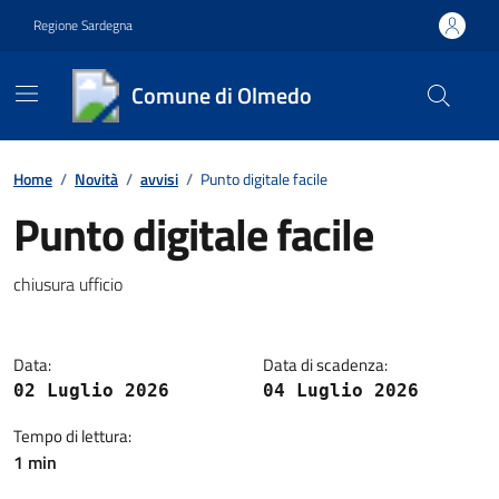
Vai ai contenuti
Vai al footer
Regione Sardegna
Comune di Olmedo
Contenuti in evidenza
Home
/
Novità
/
avvisi
/
Punto digitale facile
Punto digitale facile
Dettagli della notizia
chiusura ufficio
Data:
Data di scadenza:
02 Luglio 2026
04 Luglio 2026
Tempo di lettura:
1 min