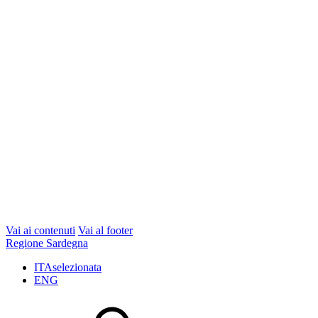
Vai ai contenuti
Vai al footer
Regione Sardegna
ITA
selezionata
ENG