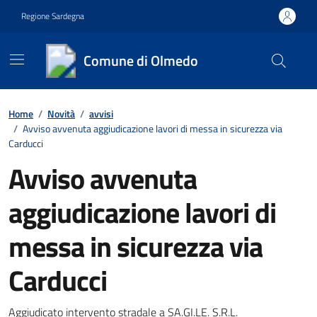
Vai ai contenuti
Vai al footer
Regione Sardegna
Comune di Olmedo
Contenuti in evidenza
Home
/
Novità
/
avvisi
/
Avviso avvenuta aggiudicazione lavori di messa in sicurezza via
Carducci
Avviso avvenuta
aggiudicazione lavori di
messa in sicurezza via
Carducci
Aggiudicato intervento stradale a SA.GI.LE. S.R.L.