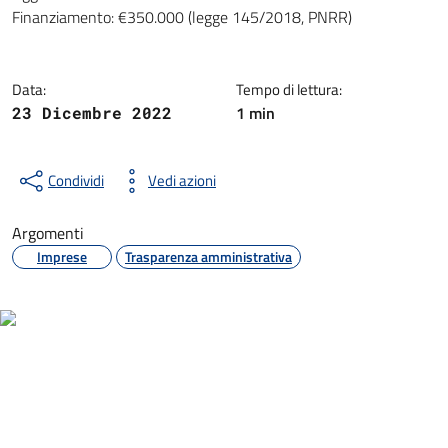
Dettagli della notizia
Finanziamento: €350.000 (legge 145/2018, PNRR)
Data:
Tempo di lettura:
1 min
23 Dicembre 2022
Condividi
Vedi azioni
Argomenti
Imprese
Trasparenza amministrativa