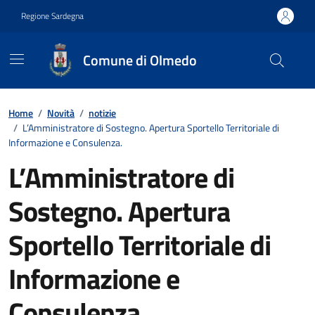
Vai ai contenuti
Vai al footer
Regione Sardegna
Comune di Olmedo
Contenuti in evidenza
Home
/
Novità
/
notizie
/
L’Amministratore di Sostegno. Apertura Sportello Territoriale di
Informazione e Consulenza.
L’Amministratore di
Sostegno. Apertura
Sportello Territoriale di
Informazione e
Consulenza.