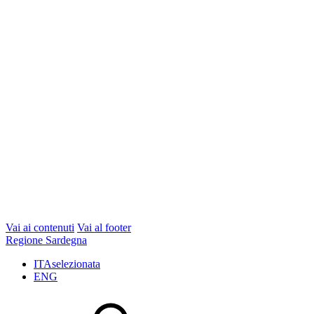
Vai ai contenuti
Vai al footer
Regione Sardegna
ITA
selezionata
ENG