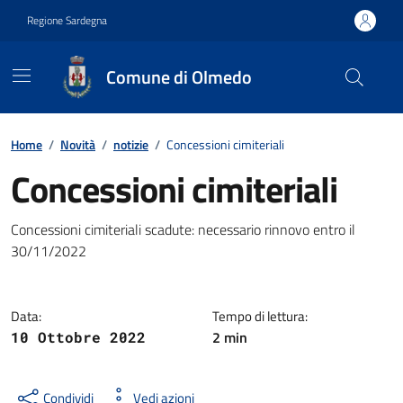
Vai ai contenuti
Vai al footer
Regione Sardegna
Comune di Olmedo
Contenuti in evidenza
Home
/
Novità
/
notizie
/
Concessioni cimiteriali
Concessioni cimiteriali
Dettagli della notizia
Concessioni cimiteriali scadute: necessario rinnovo entro il
30/11/2022
Data:
Tempo di lettura:
2 min
10 Ottobre 2022
Condividi
Vedi azioni