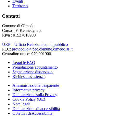
Eventi
Territorio
Contatti
Comune di Olmedo
Corso J.F. Kennedy, 26,
P.iva : 01537010900
URP – Ufficio Relazioni con il pubblico
PEC:
protocollo@pec.comune.olmedo.ss.it
Centralino unico: 079 901900
Leggi le FAQ
Prenotazione appuntamento
Segnalazione disservizio
Richiesta assistenza
Amministrazione trasparente
Informativa privacy
Dichiarazione sulla Privacy
Cookie Policy (UE)
Note legali
Dichiarazione di accessibilità
Obiettivi di Accessibilità