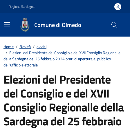
Vai ai contenuti
Vai al footer
Regione Sardegna
Comune di Olmedo
Contenuti in evidenza
Home
/
Novità
/
avvisi
/
Elezioni del Presidente del Consiglio e del XVII Consiglio Regionalle
della Sardegna del 25 febbraio 2024 orari di apertura al pubblico
dell’ufficio elettorale
Elezioni del Presidente
del Consiglio e del XVII
Consiglio Regionalle della
Sardegna del 25 febbraio