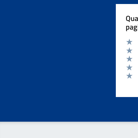
Qua
pag
Valut
Valut
Valut
Valut
Valut