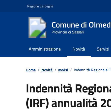
Vai ai contenuti
Vai al footer
Regione Sardegna
Comune di Olmed
Provincia di Sassari
Amministrazione
Novità
Servizi
Contenuti in evidenza
Home
/
Novità
/
avvisi
/
Indennità Regionale F
Indennità Region
(IRF) annualità 2