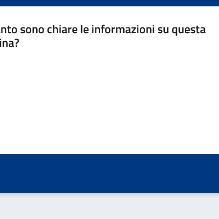
nto sono chiare le informazioni su questa
ina?
a 5 stelle su 5
a 4 stelle su 5
a 3 stelle su 5
a 2 stelle su 5
a 1 stelle su 5