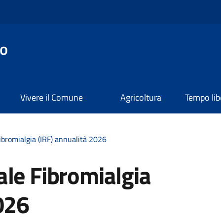
o
Vivere il Comune
Agricoltura
Tempo lib
ibromialgia (IRF) annualità 2026
ale Fibromialgia
026