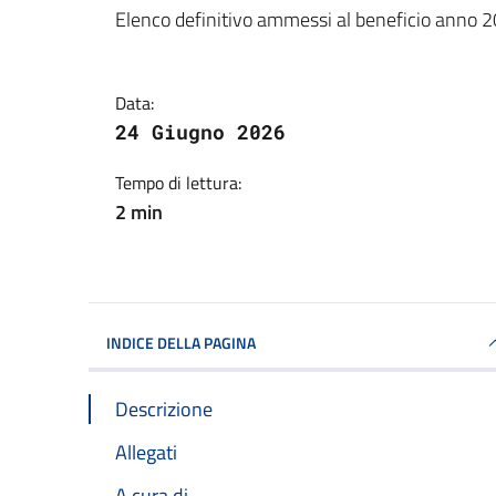
Dettagli della notizi
Elenco definitivo ammessi al beneficio anno 
Data:
24 Giugno 2026
Tempo di lettura:
2 min
INDICE DELLA PAGINA
Descrizione
Allegati
A cura di