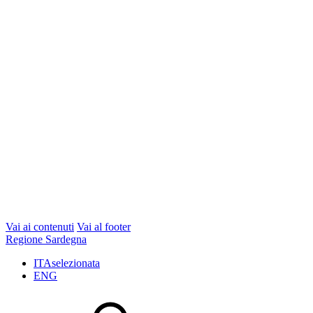
Vai ai contenuti
Vai al footer
Regione Sardegna
ITA
selezionata
ENG