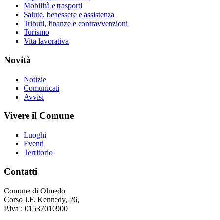
Mobilità e trasporti
Salute, benessere e assistenza
Tributi, finanze e contravvenzioni
Turismo
Vita lavorativa
Novità
Notizie
Comunicati
Avvisi
Vivere il Comune
Luoghi
Eventi
Territorio
Contatti
Comune di Olmedo
Corso J.F. Kennedy, 26,
P.iva : 01537010900