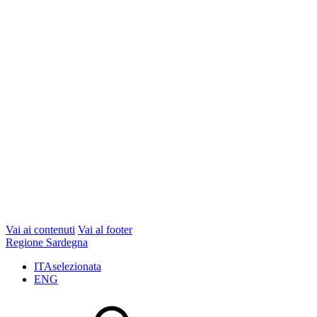
Vai ai contenuti
Vai al footer
Regione Sardegna
ITA
selezionata
ENG