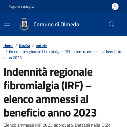
Vai ai contenuti
Vai al footer
Regione Sardegna
Comune di Olmedo
Contenuti in evidenza
Home
/
Novità
/
notizie
/
Indennità regionale fibromialgia (IRF) – elenco ammessi al beneficio
anno 2023
Indennità regionale
fibromialgia (IRF) –
elenco ammessi al
beneficio anno 2023
Elenco ammessi IRF 2023 approvato. Dettagli nella DGR