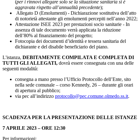
(
per i rinnovi allegare solo se la situazione sanitaria si è
aggravata rispetto all’annualità precedente
);
Allegato D (Emolumenti) - Dichiarazione sostitutiva dell’atto
di notorietà attestante gli emolumenti percepiti nell’anno 2022;
Attestazione ISEE 2023 per prestazioni socio sanitarie - In
assenza di tale documento verrà applicata la riduzione
dell’80% al finanziamento del progetto;
Fotocopia dei documenti d’identità e tessera sanitaria del
dichiarante e del disabile beneficiario del piano.
L'istanza,
DEBITAMENTE COMPILATA E COMPLETA DI
TUTTI GLI ALLEGATI,
dovrà essere consegnata
con una delle
seguenti modalità:
consegna a mano presso l’Ufficio Protocollo dell’Ente, sito
nella sede comunale – corso Kennedy, 26 – durante gli orari
di apertura al pubblico;
via pec all’indirizzo
protocollo@pec.comune.olmedo.ss.it
.
SCADENZA PER LA PRESENTAZIONE DELLE ISTANZE
7 APRILE 2023 – ORE 12:30
Per informazioni: