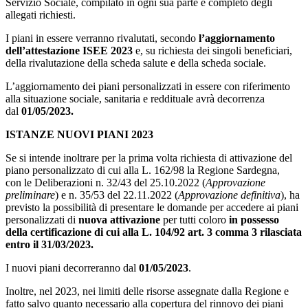
Servizio Sociale, compilato in ogni sua parte e completo degli
allegati richiesti.
I piani in essere verranno rivalutati, secondo
l’aggiornamento
dell’attestazione ISEE 2023
e, su richiesta dei singoli beneficiari,
della rivalutazione della scheda salute e della scheda sociale.
L’aggiornamento dei piani personalizzati in essere con riferimento
alla situazione sociale, sanitaria e reddituale avrà decorrenza
dal
01/05/2023.
ISTANZE NUOVI PIANI 2023
Se si intende inoltrare per la prima volta richiesta di attivazione del
piano personalizzato di cui alla L. 162/98 la Regione Sardegna,
con le Deliberazioni n. 32/43 del 25.10.2022 (
Approvazione
preliminare
) e n. 35/53 del 22.11.2022 (
Approvazione definitiva
), ha
previsto la possibilità di presentare le domande per accedere ai piani
personalizzati di
nuova attivazione
per tutti coloro
in possesso
della certificazione di cui alla L. 104/92 art. 3 comma 3 rilasciata
entro il 31/03/2023.
I nuovi piani decorreranno dal
01/05/2023
.
Inoltre, nel 2023, nei limiti delle risorse assegnate dalla Regione e
fatto salvo quanto necessario alla copertura del rinnovo dei piani