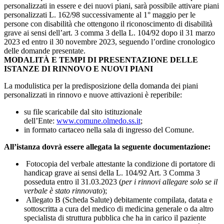
personalizzati in essere e dei nuovi piani, sarà possibile attivare piani
personalizzati L. 162/98 successivamente al 1° maggio per le
persone con disabilità che ottengono il riconoscimento di disabilità
grave ai sensi dell’art. 3 comma 3 della L. 104/92 dopo il 31 marzo
2023 ed entro il 30 novembre 2023, seguendo l’ordine cronologico
delle domande presentate.
MODALITÀ E TEMPI DI PRESENTAZIONE DELLE
ISTANZE DI RINNOVO E NUOVI PIANI
La modulistica per la predisposizione della domanda dei piani
personalizzati in rinnovo e nuove attivazioni è reperibile:
su file scaricabile dal sito istituzionale
dell’Ente:
www.comune.olmedo.ss.it
;
in formato cartaceo nella sala di ingresso del Comune.
All’istanza dovrà essere allegata la seguente documentazione:
Fotocopia del verbale attestante la condizione di portatore di
handicap grave ai sensi della L. 104/92 Art. 3 Comma 3
posseduta entro il 31.03.2023 (
per i rinnovi allegare solo se il
verbale è stato rinnovato
);
Allegato B (Scheda Salute) debitamente compilata, datata e
sottoscritta a cura del medico di medicina generale o da altro
specialista di struttura pubblica che ha in carico il paziente