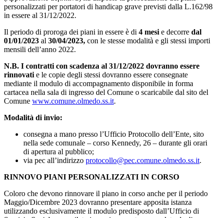
personalizzati per portatori di handicap grave previsti dalla L.162/98
in essere al 31/12/2022.
Il periodo di proroga dei piani in essere è di
4 mesi
e decorre
dal
01/01/2023
al
30/04/2023,
con le stesse modalità e gli stessi importi
mensili dell’anno 2022.
N.B. I contratti con scadenza al 31/12/2022 dovranno essere
rinnovati
e le copie degli stessi dovranno essere consegnate
mediante il modulo di accompagnamento disponibile in forma
cartacea nella sala di ingresso del Comune o scaricabile dal sito del
Comune
www.comune.olmedo.ss.it
.
Modalità di invio:
consegna a mano presso l’Ufficio Protocollo dell’Ente, sito
nella sede comunale – corso Kennedy, 26 – durante gli orari
di apertura al pubblico;
via pec all’indirizzo
protocollo@pec.comune.olmedo.ss.it
.
RINNOVO
PIANI PERSONALIZZATI IN CORSO
Coloro che devono rinnovare il piano in corso anche per il periodo
Maggio/Dicembre 2023 dovranno presentare apposita istanza
utilizzando esclusivamente il modulo predisposto dall’Ufficio di