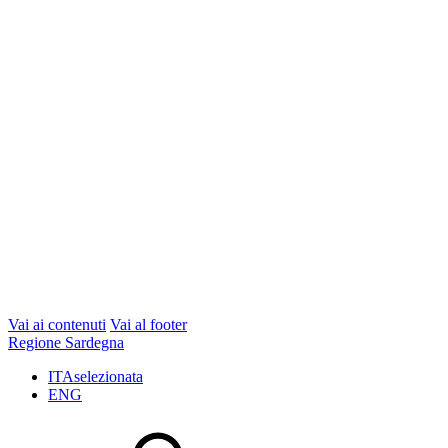
Vai ai contenuti
Vai al footer
Regione Sardegna
ITA
selezionata
ENG