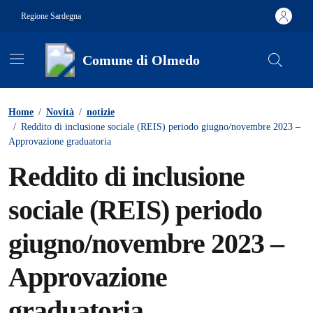
Vai ai contenuti
Vai al footer
Regione Sardegna
Comune di Olmedo
Contenuti in evidenza
Home
/
Novità
/
notizie
/
Reddito di inclusione sociale (REIS) periodo giugno/novembre 2023 –
Approvazione graduatoria
Reddito di inclusione
sociale (REIS) periodo
giugno/novembre 2023 –
Approvazione
graduatoria