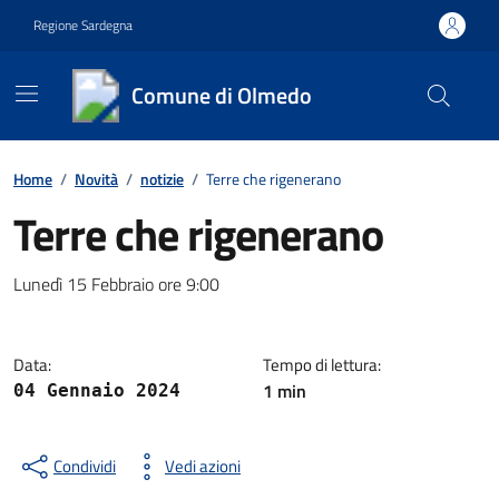
Vai ai contenuti
Vai al footer
Regione Sardegna
Comune di Olmedo
Contenuti in evidenza
Home
/
Novità
/
notizie
/
Terre che rigenerano
Terre che rigenerano
Dettagli della notizia
Lunedì 15 Febbraio ore 9:00
Data:
Tempo di lettura:
1 min
04 Gennaio 2024
Condividi
Vedi azioni