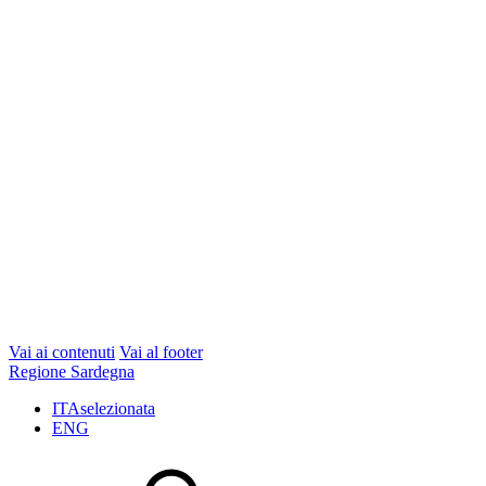
Vai ai contenuti
Vai al footer
Regione Sardegna
ITA
selezionata
ENG