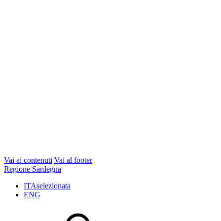
Vai ai contenuti
Vai al footer
Regione Sardegna
ITA
selezionata
ENG