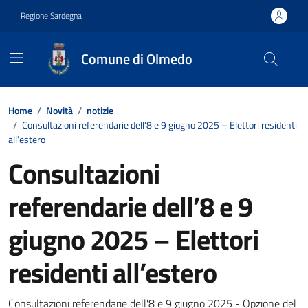
Vai ai contenuti
Vai al footer
Regione Sardegna
Comune di Olmedo
Contenuti in evidenza
Home
/
Novità
/
notizie
/
Consultazioni referendarie dell’8 e 9 giugno 2025 – Elettori residenti
all’estero
Consultazioni
referendarie dell’8 e 9
giugno 2025 – Elettori
residenti all’estero
Consultazioni referendarie dell'8 e 9 giugno 2025 - Opzione del