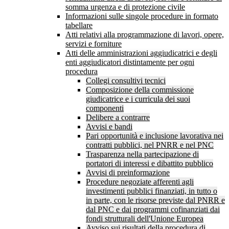
somma urgenza e di protezione civile
Informazioni sulle singole procedure in formato
tabellare
Atti relativi alla programmazione di lavori, opere,
servizi e forniture
Atti delle amministrazioni aggiudicatrici e degli
enti aggiudicatori distintamente per ogni
procedura
Collegi consultivi tecnici
Composizione della commissione
giudicatrice e i curricula dei suoi
componenti
Delibere a contrarre
Avvisi e bandi
Pari opportunità e inclusione lavorativa nei
contratti pubblici, nel PNRR e nel PNC
Trasparenza nella partecipazione di
portatori di interessi e dibattito pubblico
Avvisi di preinformazione
Procedure negoziate afferenti agli
investimenti pubblici finanziati, in tutto o
in parte, con le risorse previste dal PNRR e
dal PNC e dai programmi cofinanziati dai
fondi strutturali dell'Unione Europea
Avviso sui risultati della procedura di