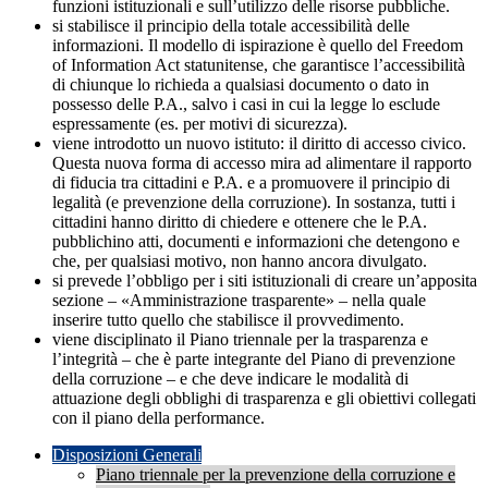
funzioni istituzionali e sull’utilizzo delle risorse pubbliche.
si stabilisce il principio della totale accessibilità delle
informazioni. Il modello di ispirazione è quello del Freedom
of Information Act statunitense, che garantisce l’accessibilità
di chiunque lo richieda a qualsiasi documento o dato in
possesso delle P.A., salvo i casi in cui la legge lo esclude
espressamente (es. per motivi di sicurezza).
viene introdotto un nuovo istituto: il diritto di accesso civico.
Questa nuova forma di accesso mira ad alimentare il rapporto
di fiducia tra cittadini e P.A. e a promuovere il principio di
legalità (e prevenzione della corruzione). In sostanza, tutti i
cittadini hanno diritto di chiedere e ottenere che le P.A.
pubblichino atti, documenti e informazioni che detengono e
che, per qualsiasi motivo, non hanno ancora divulgato.
si prevede l’obbligo per i siti istituzionali di creare un’apposita
sezione – «Amministrazione trasparente» – nella quale
inserire tutto quello che stabilisce il provvedimento.
viene disciplinato il Piano triennale per la trasparenza e
l’integrità – che è parte integrante del Piano di prevenzione
della corruzione – e che deve indicare le modalità di
attuazione degli obblighi di trasparenza e gli obiettivi collegati
con il piano della performance.
Disposizioni Generali
Piano triennale per la prevenzione della corruzione e