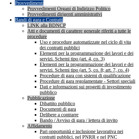
Provvedimenti
Provvedimenti Organi di Indirizzo Politico
Provvedimenti dirigenti amministrativi
Bandi di gara e Contratti
LINK alla BDNCP
Atti e documenti di carattere generale riferiti a tutte le
procedure
Uso e procedure automatizzate nel ciclo di vita
dei contratti pubblici
Elementi per la programmazione dei lavori e dei
servizi. Schemi tipo (art. 4, co. 3)
Elementi per la programmazione dei lavori e dei
servizi. Schemi tipo (art. 5, co. 8; art. 7, co. 4)
Procedure di gara con sistemi di qualificazione
Procedure di gara regolamentate - Settori speciali
Dati e informazioni sui progetti di investimento
pubblico
Pubblicazione
Dibattito pubblico
Documenti di gara
Delibere a contrarre
Bando / Avviso di gara / lettera di invito
Affidamento
Pari opportunità e inclusione lavorativa nei
contratti pubblici, nel PNRR e nel PNC