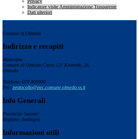
Privacy
Indicatore visite Amministrazione Trasparente
Dati ulteriori
Comune di Olmedo
Indirizzo e recapiti
Municipio
Comune di Olmedo Corso J.F. Kennedy, 26,
Olmedo
Telefono: 079 901900
Pec:
protocollo@pec.comune.olmedo.ss.it
Info Generali
Provincia: Sassari
Regione: Sardegna
Informazioni utili