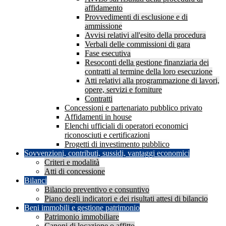
affidamento
Provvedimenti di esclusione e di
ammissione
Avvisi relativi all'esito della procedura
Verbali delle commissioni di gara
Fase esecutiva
Resoconti della gestione finanziaria dei
contratti al termine della loro esecuzione
Atti relativi alla programmazione di lavori,
opere, servizi e forniture
Contratti
Concessioni e partenariato pubblico privato
Affidamenti in house
Elenchi ufficiali di operatori economici
riconosciuti e certificazioni
Progetti di investimento pubblico
Sovvenzioni, contributi, sussidi, vantaggi economici
Criteri e modalità
Atti di concessione
Bilanci
Bilancio preventivo e consuntivo
Piano degli indicatori e dei risultati attesi di bilancio
Beni immobili e gestione patrimonio
Patrimonio immobiliare
Canoni di locazione o affitto