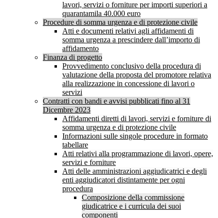
lavori, servizi o forniture per importi superiori a
quarantamila 40.000 euro
Procedure di somma urgenza e di protezione civile
Atti e documenti relativi agli affidamenti di
somma urgenza a prescindere dall’importo di
affidamento
Finanza di progetto
Provvedimento conclusivo della procedura di
valutazione della proposta del promotore relativa
alla realizzazione in concessione di lavori o
servizi
Contratti con bandi e avvisi pubblicati fino al 31
Dicembre 2023
Affidamenti diretti di lavori, servizi e forniture di
somma urgenza e di protezione civile
Informazioni sulle singole procedure in formato
tabellare
Atti relativi alla programmazione di lavori, opere,
servizi e forniture
Atti delle amministrazioni aggiudicatrici e degli
enti aggiudicatori distintamente per ogni
procedura
Composizione della commissione
giudicatrice e i curricula dei suoi
componenti