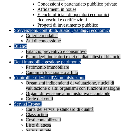
Concessioni e partenariato pubblico privato
Affidamenti in house
Elenchi ufficiali di operatori economici
riconosciuti e certificazioni
Progetti di investimento pubblico
Sovvenzioni, contributi, sussidi, vantaggi economici
Criteri e modalità
Atti di concessione
Bilanci
Bilancio preventivo e consuntivo
Piano degli indicatori e dei risultati attesi di bilancio
Beni immobili e gestione patrimonio
Patrimonio immobiliare
Canoni di locazione o affitto
Controlli e rilievi sull'Amministrazione
Organismi indipendenti di valutazione, nuclei di
valutazione o altri organismi con funzioni analoghe
Organi di revisione amministrativa e contabile
Corte dei conti
Servizi Erogati
Carta dei servizi e standard di qualità
Class action
Costi contabilizzati
Liste di attesa
Servizi in rete