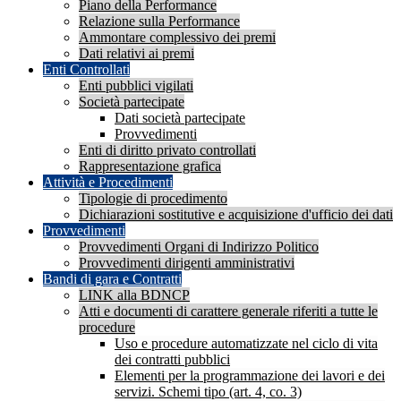
Piano della Performance
Relazione sulla Performance
Ammontare complessivo dei premi
Dati relativi ai premi
Enti Controllati
Enti pubblici vigilati
Società partecipate
Dati società partecipate
Provvedimenti
Enti di diritto privato controllati
Rappresentazione grafica
Attività e Procedimenti
Tipologie di procedimento
Dichiarazioni sostitutive e acquisizione d'ufficio dei dati
Provvedimenti
Provvedimenti Organi di Indirizzo Politico
Provvedimenti dirigenti amministrativi
Bandi di gara e Contratti
LINK alla BDNCP
Atti e documenti di carattere generale riferiti a tutte le
procedure
Uso e procedure automatizzate nel ciclo di vita
dei contratti pubblici
Elementi per la programmazione dei lavori e dei
servizi. Schemi tipo (art. 4, co. 3)