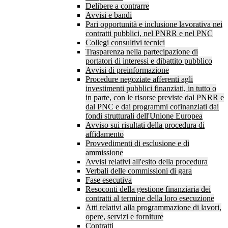
Delibere a contrarre
Avvisi e bandi
Pari opportunità e inclusione lavorativa nei
contratti pubblici, nel PNRR e nel PNC
Collegi consultivi tecnici
Trasparenza nella partecipazione di
portatori di interessi e dibattito pubblico
Avvisi di preinformazione
Procedure negoziate afferenti agli
investimenti pubblici finanziati, in tutto o
in parte, con le risorse previste dal PNRR e
dal PNC e dai programmi cofinanziati dai
fondi strutturali dell'Unione Europea
Avviso sui risultati della procedura di
affidamento
Provvedimenti di esclusione e di
ammissione
Avvisi relativi all'esito della procedura
Verbali delle commissioni di gara
Fase esecutiva
Resoconti della gestione finanziaria dei
contratti al termine della loro esecuzione
Atti relativi alla programmazione di lavori,
opere, servizi e forniture
Contratti