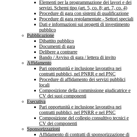
Elementi per la programmazione dei lavori e dei
servizi. Schemi tipo (art. 5, co. 8; art. 7, co. 4)
Procedure di gara con sistemi di qualificazione
Procedure di gara regolamentate - Settori speciali
Dati e informazioni sui progetti di investimento
pubblico
Pubblicazione
Dibattito pubblico
Documenti di gara
Delibere a contrarre
Bando / Avviso di gara / lettera di invito
Affidamento
Pari opportunità e inclusione lavorativa nei
contratti pubblici, nel PNRR e nel PNC
Procedure di affidamento dei servizi pubblici
locali
Composizione della commissione giudicatrice e
CV dei suoi componenti
Esecutiva
Pari opportunità e inclusione lavorativa nei
contratti pubblici, nel PNRR e nel PNC
Composizione del collegio consultivo tecnici e
CV dei componenti
Sponsorizzazioni
Affidamento di contratti di sponsorizzazione di