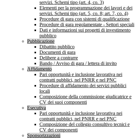
servizi. Schemi tipo (art. 4, co. 3)
Elementi per la programmazione dei lavori e dei
servizi. Schemi tipo (art. 5, co. 8; art. 7, co. 4)
Procedure di gara con sistemi di qualificazione
Procedure di gara regolamentate - Settori speciali
Dati e informazioni sui progetti di investimento
pubblico
Pubblicazione
Dibattito pubblico
Documenti di gara
Delibere a contrarre
Bando / Avviso di gara / lettera di invito
Affidamento
Pari opportunità e inclusione lavorativa nei
contratti pubblici, nel PNRR e nel PNC
Procedure di affidamento dei servizi pubblici
locali
Composizione della commissione giudicatrice e
CV dei suoi componenti
Esecutiva
Pari opportunità e inclusione lavorativa nei
contratti pubblici, nel PNRR e nel PNC
Composizione del collegio consultivo tecnici e
CV dei componenti
Sponsorizzazioni