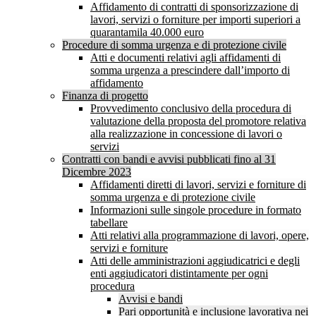
Affidamento di contratti di sponsorizzazione di
lavori, servizi o forniture per importi superiori a
quarantamila 40.000 euro
Procedure di somma urgenza e di protezione civile
Atti e documenti relativi agli affidamenti di
somma urgenza a prescindere dall’importo di
affidamento
Finanza di progetto
Provvedimento conclusivo della procedura di
valutazione della proposta del promotore relativa
alla realizzazione in concessione di lavori o
servizi
Contratti con bandi e avvisi pubblicati fino al 31
Dicembre 2023
Affidamenti diretti di lavori, servizi e forniture di
somma urgenza e di protezione civile
Informazioni sulle singole procedure in formato
tabellare
Atti relativi alla programmazione di lavori, opere,
servizi e forniture
Atti delle amministrazioni aggiudicatrici e degli
enti aggiudicatori distintamente per ogni
procedura
Avvisi e bandi
Pari opportunità e inclusione lavorativa nei