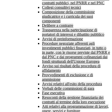
contratti pubblici, nel PNRR e nel PNC
Collegi consultivi tecnici
Composizione della commissione
giudicatrice e i curricula dei suoi
componenti
Delibere a contrarre
Trasparenza nella partecipazione di
portatori di interessi e dibattito pubblico
Avvisi di preinformazione
Procedure negoziate afferenti agli
investimenti pubblici finanziati, in tutto o
in parte, con le risorse previste dal PNRR e
dal PNC e dai programmi cofinanziati dai
fondi strutturali dell'Unione Europea
Avviso sui risultati della procedura di
affidamento
Provvedimenti di esclusione e di
ammissione
Avvisi relativi all'esito della procedura
Verbali delle commissioni di gara
Fase esecutiva
Resoconti della gestione finanziaria dei
contratti al termine della loro esecuzione
Atti relativi alla programmazione di lavori,
opere, servizi e forniture