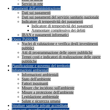
Servizi in rete
Pagamenti dell'amministrazione
Dati sui pagamenti
Dati sui pagamenti del servizio sanitario nazionale
Indicatore di tempestività dei pagamenti
Indicatore di tempestività dei pagamenti
Ammontare complessivo dei debiti
IBAN e pagamenti informatici
Opere Pubbliche
Nuclei di valutazione e verifica degli investimenti
pubblici
Atti di programmazione delle opere pubbliche
Tempi costi e indicatori di realizzazione delle opere
pubbliche
Pianificazione e governo del territorio
Informazioni ambientali
Informazioni ambientali
Stato dell'ambiente
Fattori inquinanti
Misure che incidono sull'ambiente
Misure a protezione dell'ambiente
Legislazione ambientale
Salute e sicurezza umana
Strutture sanitarie private accreditate
Interventi straordinari e di emergenza