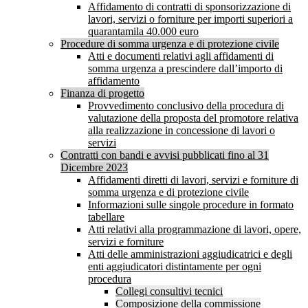
Affidamento di contratti di sponsorizzazione di
lavori, servizi o forniture per importi superiori a
quarantamila 40.000 euro
Procedure di somma urgenza e di protezione civile
Atti e documenti relativi agli affidamenti di
somma urgenza a prescindere dall’importo di
affidamento
Finanza di progetto
Provvedimento conclusivo della procedura di
valutazione della proposta del promotore relativa
alla realizzazione in concessione di lavori o
servizi
Contratti con bandi e avvisi pubblicati fino al 31
Dicembre 2023
Affidamenti diretti di lavori, servizi e forniture di
somma urgenza e di protezione civile
Informazioni sulle singole procedure in formato
tabellare
Atti relativi alla programmazione di lavori, opere,
servizi e forniture
Atti delle amministrazioni aggiudicatrici e degli
enti aggiudicatori distintamente per ogni
procedura
Collegi consultivi tecnici
Composizione della commissione