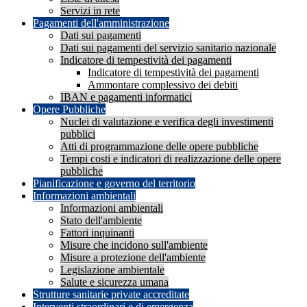
Servizi in rete
Pagamenti dell'amministrazione
Dati sui pagamenti
Dati sui pagamenti del servizio sanitario nazionale
Indicatore di tempestività dei pagamenti
Indicatore di tempestività dei pagamenti
Ammontare complessivo dei debiti
IBAN e pagamenti informatici
Opere Pubbliche
Nuclei di valutazione e verifica degli investimenti
pubblici
Atti di programmazione delle opere pubbliche
Tempi costi e indicatori di realizzazione delle opere
pubbliche
Pianificazione e governo del territorio
Informazioni ambientali
Informazioni ambientali
Stato dell'ambiente
Fattori inquinanti
Misure che incidono sull'ambiente
Misure a protezione dell'ambiente
Legislazione ambientale
Salute e sicurezza umana
Strutture sanitarie private accreditate
Interventi straordinari e di emergenza