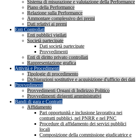
Sistema di misurazione e valutazione della Performance
Piano della Performance
Relazione sulla Performance
Ammontare complessivo dei premi
Dati relativi ai premi
Enti Controllati
Enti pubblici vigilati
Società partecipate
Dati società partecipate
Provvedimenti
Enti di diritto privato controllati
Rappresentazione grafica
Attività e Procedimenti
Tipologie di procedimento
Dichiarazioni sostitutive e acquisizione d'ufficio dei dati
Provvedimenti
Provvedimenti Organi di Indirizzo Politico
Provvedimenti dirigenti amministrativi
Bandi di gara e Contratti
Affidamento
Pari opportunità e inclusione lavorativa nei
contratti pubblici, nel PNRR e nel PNC
Procedure di affidamento dei servizi pubblici
locali
Composizione della commissione giudicatrice e