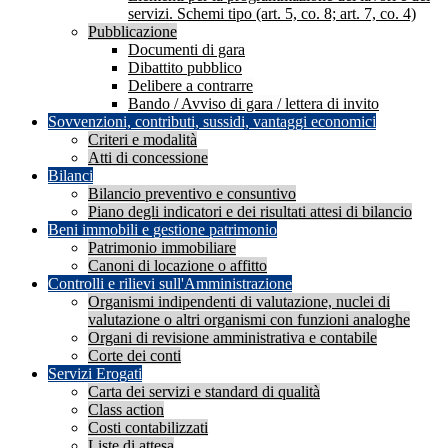
servizi. Schemi tipo (art. 5, co. 8; art. 7, co. 4)
Pubblicazione
Documenti di gara
Dibattito pubblico
Delibere a contrarre
Bando / Avviso di gara / lettera di invito
Sovvenzioni, contributi, sussidi, vantaggi economici
Criteri e modalità
Atti di concessione
Bilanci
Bilancio preventivo e consuntivo
Piano degli indicatori e dei risultati attesi di bilancio
Beni immobili e gestione patrimonio
Patrimonio immobiliare
Canoni di locazione o affitto
Controlli e rilievi sull'Amministrazione
Organismi indipendenti di valutazione, nuclei di
valutazione o altri organismi con funzioni analoghe
Organi di revisione amministrativa e contabile
Corte dei conti
Servizi Erogati
Carta dei servizi e standard di qualità
Class action
Costi contabilizzati
Liste di attesa