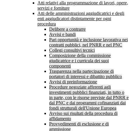
Atti relativi alla programmazione di lavori, opere,
servizi e forniture
Atti delle amministrazioni aggiudicatrici e degli
enti aggiudicatori distintamente per ogni
procedura
Delibere a contrarre
Avvisi e bandi
Pari opportunità e inclusione lavorativa nei
contratti pubblici, nel PNRR e nel PNC
Collegi consultivi tecnici
Composizione della commissione
giudicatrice e i curricula dei suoi
componenti
Trasparenza nella partecipazione di
portatori di interessi e dibattito pubblico
Avvisi di preinformazione
Procedure negoziate afferenti agli
investimenti pubblici finanziati, in tutto o
in parte, con le risorse previste dal PNRR e
dal PNC e dai programmi cofinanziati dai
fondi strutturali dell'Unione Europea
Avviso sui risultati della procedura di
affidamento
Provvedimenti di esclusione e di
ammissione