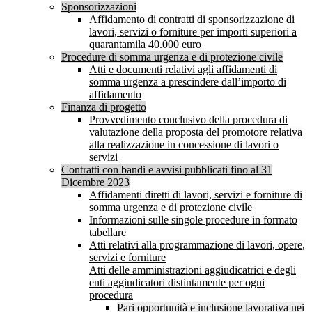
Sponsorizzazioni
Affidamento di contratti di sponsorizzazione di
lavori, servizi o forniture per importi superiori a
quarantamila 40.000 euro
Procedure di somma urgenza e di protezione civile
Atti e documenti relativi agli affidamenti di
somma urgenza a prescindere dall’importo di
affidamento
Finanza di progetto
Provvedimento conclusivo della procedura di
valutazione della proposta del promotore relativa
alla realizzazione in concessione di lavori o
servizi
Contratti con bandi e avvisi pubblicati fino al 31
Dicembre 2023
Affidamenti diretti di lavori, servizi e forniture di
somma urgenza e di protezione civile
Informazioni sulle singole procedure in formato
tabellare
Atti relativi alla programmazione di lavori, opere,
servizi e forniture
Atti delle amministrazioni aggiudicatrici e degli
enti aggiudicatori distintamente per ogni
procedura
Pari opportunità e inclusione lavorativa nei