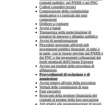
contratti pubblici, nel PNRR e nel PNC
Collegi consultivi tecnici
Composizione della commissione
giudicatrice e i curricula dei suoi
componenti
Delibere a contrarre
Avvisi e bandi
Trasparenza nella partecipazione di
portatori di interessi e dibattito pubblico
Avvisi di preinformazione
Procedure negoziate afferenti agli
investimenti pubblici finanziati, in tutto o
in parte, con le risorse previste dal PNRR e
dal PNC e dai programmi cofinanziati dai
fondi strutturali dell'Unione Europea
Avviso sui risultati della procedura di
affidamento
Provvedimenti di esclusione e di
ammissione
Avvisi relativi all'esito della procedura
Verbali delle commissioni di gara
Fase esecutiva
Resoconti della gestione finanziaria dei
contratti al termine della loro esecuzione
Atti relativi alla programmazione di lavori,