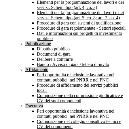
Elementi per la programmazione dei lavori e dei
servizi. Schemi tipo (art. 4, co. 3)
Elementi per la programmazione dei lavori e dei
servizi. Schemi tipo (art. 5, co. 8; art. 7, co. 4)
Procedure di gara con sistemi di qualificazione
Procedure di gara regolamentate - Settori speciali
Dati e informazioni sui progetti di investimento
pubblico
Pubblicazione
Dibattito pubblico
Documenti di gara
Delibere a contrarre
Bando / Avviso di gara / lettera di invito
Affidamento
Pari opportunità e inclusione lavorativa nei
contratti pubblici, nel PNRR e nel PNC
Procedure di affidamento dei servizi pubblici
locali
Composizione della commissione giudicatrice e
CV dei suoi componenti
Esecutiva
Pari opportunità e inclusione lavorativa nei
contratti pubblici, nel PNRR e nel PNC
Composizione del collegio consultivo tecnici e
CV dei componenti