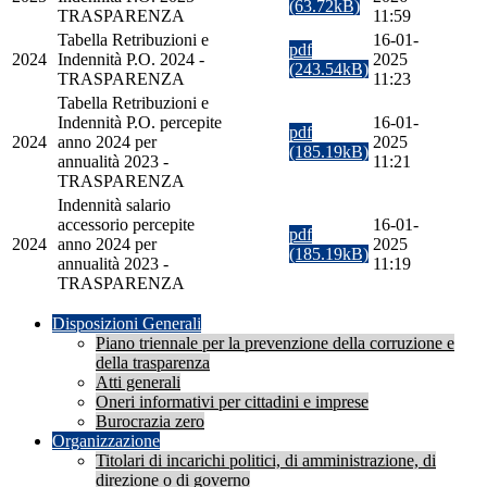
(63.72kB)
TRASPARENZA
11:59
Tabella Retribuzioni e
16-01-
pdf
2024
Indennità P.O. 2024 -
2025
(243.54kB)
TRASPARENZA
11:23
Tabella Retribuzioni e
Indennità P.O. percepite
16-01-
pdf
2024
anno 2024 per
2025
(185.19kB)
annualità 2023 -
11:21
TRASPARENZA
Indennità salario
accessorio percepite
16-01-
pdf
2024
anno 2024 per
2025
(185.19kB)
annualità 2023 -
11:19
TRASPARENZA
Disposizioni Generali
Piano triennale per la prevenzione della corruzione e
della trasparenza
Atti generali
Oneri informativi per cittadini e imprese
Burocrazia zero
Organizzazione
Titolari di incarichi politici, di amministrazione, di
direzione o di governo