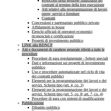
Resoconti della gestione finanziaria dei
contratti al termine della loro esecuzione
Atti relativi alla programmazione di lavori,
opere, servizi e forniture
Contratti
Concessioni e partenariato pubblico privato
Affidamenti in house
Elenchi ufficiali di operatori economici
riconosciuti e certificazioni
Progetti di investimento pubblico
LINK alla BDNCP
Atti e documenti di carattere generale riferiti a tutte le
procedure
Procedure di gara regolamentate - Settori speciali
Dati e informazioni sui progetti di investimento
pubblico
Uso e procedure automatizzate nel ciclo di vita
dei contratti pubblici
Elementi per la programmazione dei lavori e dei
servizi. Schemi tipo (art. 4, co. 3)
Elementi per la programmazione dei lavori e dei
servizi. Schemi tipo (art. 5, co. 8; art. 7, co. 4)
Procedure di gara con sistemi di qualificazione
Pubblicazione
Dibattito pubblico