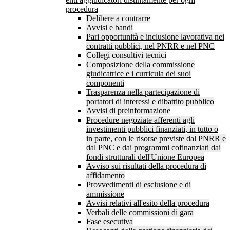
procedura
Delibere a contrarre
Avvisi e bandi
Pari opportunità e inclusione lavorativa nei
contratti pubblici, nel PNRR e nel PNC
Collegi consultivi tecnici
Composizione della commissione
giudicatrice e i curricula dei suoi
componenti
Trasparenza nella partecipazione di
portatori di interessi e dibattito pubblico
Avvisi di preinformazione
Procedure negoziate afferenti agli
investimenti pubblici finanziati, in tutto o
in parte, con le risorse previste dal PNRR e
dal PNC e dai programmi cofinanziati dai
fondi strutturali dell'Unione Europea
Avviso sui risultati della procedura di
affidamento
Provvedimenti di esclusione e di
ammissione
Avvisi relativi all'esito della procedura
Verbali delle commissioni di gara
Fase esecutiva