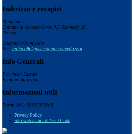
Indirizzo e recapiti
Municipio
Comune di Olmedo Corso J.F. Kennedy, 26,
Olmedo
Telefono: 079 901900
Pec:
protocollo@pec.comune.olmedo.ss.it
Info Generali
Provincia: Sassari
Regione: Sardegna
Informazioni utili
Partita IVA: 01537010900
Privacy Policy
Sito web a cura di Yes I Code