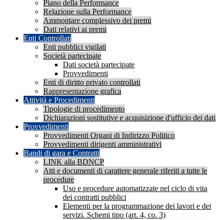
Piano della Performance
Relazione sulla Performance
Ammontare complessivo dei premi
Dati relativi ai premi
Enti Controllati
Enti pubblici vigilati
Società partecipate
Dati società partecipate
Provvedimenti
Enti di diritto privato controllati
Rappresentazione grafica
Attività e Procedimenti
Tipologie di procedimento
Dichiarazioni sostitutive e acquisizione d'ufficio dei dati
Provvedimenti
Provvedimenti Organi di Indirizzo Politico
Provvedimenti dirigenti amministrativi
Bandi di gara e Contratti
LINK alla BDNCP
Atti e documenti di carattere generale riferiti a tutte le
procedure
Uso e procedure automatizzate nel ciclo di vita
dei contratti pubblici
Elementi per la programmazione dei lavori e dei
servizi. Schemi tipo (art. 4, co. 3)