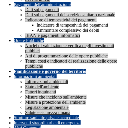
Pagamenti dell'amministrazione
Dati sui pagamenti
Dati sui pagamenti del servizio sanitario nazionale
Indicatore di tempestività dei pagamenti
Indicatore di tempestività dei pagamenti
Ammontare complessivo dei debiti
IBAN e pagamenti informatici
Opere Pubbliche
Nuclei di valutazione e verifica degli investimenti
pubblici
Atti di programmazione delle opere pubbliche
Tempi costi e indicatori di realizzazione delle opere
pubbliche
Pianificazione e governo del territorio
Informazioni ambientali
Informazioni ambientali
Stato dell'ambiente
Fattori inquinanti
Misure che incidono sull'ambiente
Misure a protezione dell'ambiente
Legislazione ambientale
Salute e sicurezza umana
Strutture sanitarie private accreditate
Interventi straordinari e di emergenza
Altri Contenuti