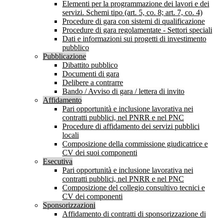
Elementi per la programmazione dei lavori e dei
servizi. Schemi tipo (art. 5, co. 8; art. 7, co. 4)
Procedure di gara con sistemi di qualificazione
Procedure di gara regolamentate - Settori speciali
Dati e informazioni sui progetti di investimento
pubblico
Pubblicazione
Dibattito pubblico
Documenti di gara
Delibere a contrarre
Bando / Avviso di gara / lettera di invito
Affidamento
Pari opportunità e inclusione lavorativa nei
contratti pubblici, nel PNRR e nel PNC
Procedure di affidamento dei servizi pubblici
locali
Composizione della commissione giudicatrice e
CV dei suoi componenti
Esecutiva
Pari opportunità e inclusione lavorativa nei
contratti pubblici, nel PNRR e nel PNC
Composizione del collegio consultivo tecnici e
CV dei componenti
Sponsorizzazioni
Affidamento di contratti di sponsorizzazione di