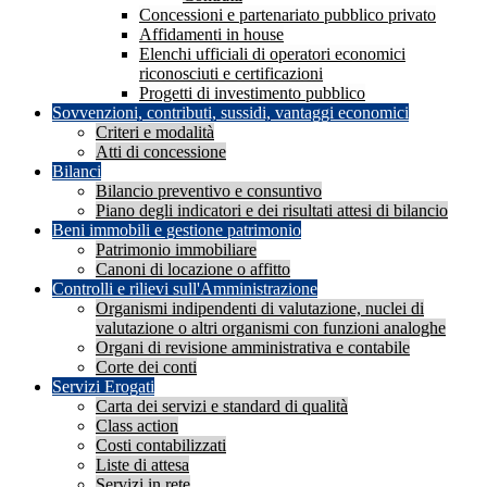
Concessioni e partenariato pubblico privato
Affidamenti in house
Elenchi ufficiali di operatori economici
riconosciuti e certificazioni
Progetti di investimento pubblico
Sovvenzioni, contributi, sussidi, vantaggi economici
Criteri e modalità
Atti di concessione
Bilanci
Bilancio preventivo e consuntivo
Piano degli indicatori e dei risultati attesi di bilancio
Beni immobili e gestione patrimonio
Patrimonio immobiliare
Canoni di locazione o affitto
Controlli e rilievi sull'Amministrazione
Organismi indipendenti di valutazione, nuclei di
valutazione o altri organismi con funzioni analoghe
Organi di revisione amministrativa e contabile
Corte dei conti
Servizi Erogati
Carta dei servizi e standard di qualità
Class action
Costi contabilizzati
Liste di attesa
Servizi in rete