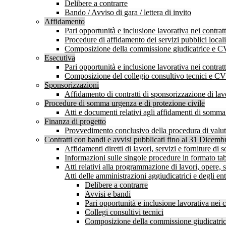
Delibere a contrarre
Bando / Avviso di gara / lettera di invito
Affidamento
Pari opportunità e inclusione lavorativa nei contr
Procedure di affidamento dei servizi pubblici locali
Composizione della commissione giudicatrice e C
Esecutiva
Pari opportunità e inclusione lavorativa nei contr
Composizione del collegio consultivo tecnici e C
Sponsorizzazioni
Affidamento di contratti di sponsorizzazione di lavo
Procedure di somma urgenza e di protezione civile
Atti e documenti relativi agli affidamenti di somm
Finanza di progetto
Provvedimento conclusivo della procedura di valutaz
Contratti con bandi e avvisi pubblicati fino al 31 Dicem
Affidamenti diretti di lavori, servizi e forniture d
Informazioni sulle singole procedure in formato tab
Atti relativi alla programmazione di lavori, opere, s
Atti delle amministrazioni aggiudicatrici e degli en
Delibere a contrarre
Avvisi e bandi
Pari opportunità e inclusione lavorativa nei
Collegi consultivi tecnici
Composizione della commissione giudicatrice