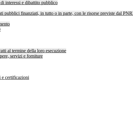
di interessi e dibattito pubblico
ti pubblici finanziati, in tutto o in parte, con le risorse previste dal P
amento
e
atti al termine della loro esecuzione
pere, servizi e forniture
 e certificazioni