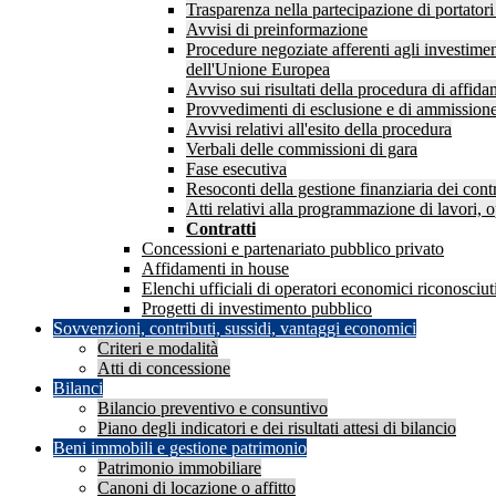
Trasparenza nella partecipazione di portatori 
Avvisi di preinformazione
Procedure negoziate afferenti agli investimen
dell'Unione Europea
Avviso sui risultati della procedura di affid
Provvedimenti di esclusione e di ammission
Avvisi relativi all'esito della procedura
Verbali delle commissioni di gara
Fase esecutiva
Resoconti della gestione finanziaria dei contr
Atti relativi alla programmazione di lavori, o
Contratti
Concessioni e partenariato pubblico privato
Affidamenti in house
Elenchi ufficiali di operatori economici riconosciuti
Progetti di investimento pubblico
Sovvenzioni, contributi, sussidi, vantaggi economici
Criteri e modalità
Atti di concessione
Bilanci
Bilancio preventivo e consuntivo
Piano degli indicatori e dei risultati attesi di bilancio
Beni immobili e gestione patrimonio
Patrimonio immobiliare
Canoni di locazione o affitto