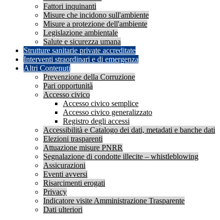
Fattori inquinanti
Misure che incidono sull'ambiente
Misure a protezione dell'ambiente
Legislazione ambientale
Salute e sicurezza umana
Strutture sanitarie private accreditate
Interventi straordinari e di emergenza
Altri Contenuti
Prevenzione della Corruzione
Pari opportunità
Accesso civico
Accesso civico semplice
Accesso civico generalizzato
Registro degli accessi
Accessibilità e Catalogo dei dati, metadati e banche dati
Elezioni trasparenti
Attuazione misure PNRR
Segnalazione di condotte illecite – whistleblowing
Assicurazioni
Eventi avversi
Risarcimenti erogati
Privacy
Indicatore visite Amministrazione Trasparente
Dati ulteriori