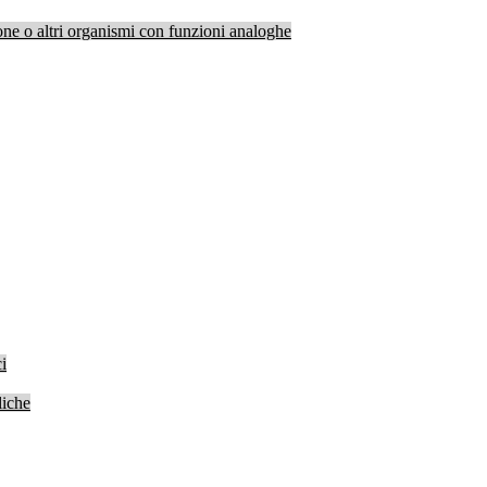
one o altri organismi con funzioni analoghe
i
liche