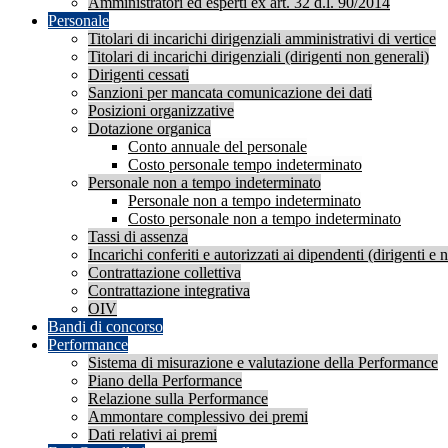
Amministratori ed esperti ex art. 32 d.l. 90/2014
Personale
Titolari di incarichi dirigenziali amministrativi di vertice
Titolari di incarichi dirigenziali (dirigenti non generali)
Dirigenti cessati
Sanzioni per mancata comunicazione dei dati
Posizioni organizzative
Dotazione organica
Conto annuale del personale
Costo personale tempo indeterminato
Personale non a tempo indeterminato
Personale non a tempo indeterminato
Costo personale non a tempo indeterminato
Tassi di assenza
Incarichi conferiti e autorizzati ai dipendenti (dirigenti e 
Contrattazione collettiva
Contrattazione integrativa
OIV
Bandi di concorso
Performance
Sistema di misurazione e valutazione della Performance
Piano della Performance
Relazione sulla Performance
Ammontare complessivo dei premi
Dati relativi ai premi