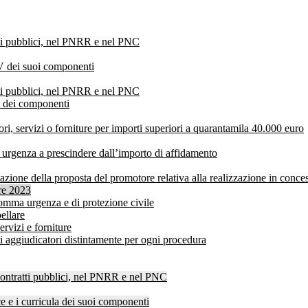
atti pubblici, nel PNRR e nel PNC
V dei suoi componenti
atti pubblici, nel PNRR e nel PNC
V dei componenti
ri, servizi o forniture per importi superiori a quarantamila 40.000 euro
a urgenza a prescindere dall’importo di affidamento
ione della proposta del promotore relativa alla realizzazione in concess
bre 2023
i somma urgenza e di protezione civile
ellare
ervizi e forniture
ti aggiudicatori distintamente per ogni procedura
 contratti pubblici, nel PNRR e nel PNC
 e i curricula dei suoi componenti