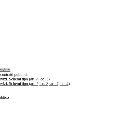
ocedure
contratti pubblici
izi. Schemi tipo (art. 4, co. 3)
zi. Schemi tipo (art. 5, co. 8; art. 7, co. 4)
bblico