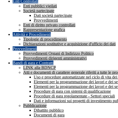
Enti Controllati
Enti pubblici vigilati
Società partecipate
Dati società partecipate
Provvedimenti
Enti di diritto privato controllati
Rappresentazione grafica
Attività e Procedimenti
Tipologie di procedimento
Dichiarazioni sostitutive e acquisizione d'ufficio dei dati
Provvedimenti
Provvedimenti Organi di Indirizzo Politico
Provvedimenti dirigenti amministrativi
Bandi di gara e Contratti
LINK alla BDNCP
Atti e documenti di carattere generale riferiti a tutte le pr
Uso e procedure automatizzate nel ciclo di vita dei 
Elementi per la programmazione dei lavori e dei serv
Elementi per la programmazione dei lavori e dei servi
Procedure di gara con sistemi di qualificazione
Procedure di gara regolamentate - Settori speciali
Dati e informazioni sui progetti di investimento pu
Pubblicazione
Dibattito pubblico
Documenti di gara