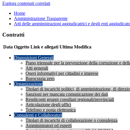
Esplora contenuti correlati
Home
Amministrazione Trasparente
Atti delle amministrazioni aggiudicatrici e degli enti aggiudicat
Contratti
Data
Oggetto
Link e allegati
Ultima Modifica
Disposizioni Generali
Piano triennale per la prevenzione della corruzione e dell
Atti generali
Oneri informativi per cittadini e imprese
Burocrazia zero
Organizzazione
Titolari di incarichi politici, di amministrazione, di direz
Sanzioni per mancata comunicazione dei dati
Rendiconti gruppi consiliari regionali/provinciali
Articolazione degli uffici
Telefono e posta elettronica
Consulenti e Collaboratori
Titolari di incarichi di collaborazione o consulenza
Amministratori ed esperti