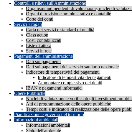
Controlli e rilievi sull'Amministrazione
Organismi indipendenti di valutazione, nuclei di valutazi
Organi di revisione amministrativa e contabile
Corte dei conti
Servizi Erogati
Carta dei servizi e standard di qualità
Class action
Costi contabilizzati
Liste di attesa
Servizi in rete
Pagamenti dell'amministrazione
Dati sui pagamenti
Dati sui pagamenti del servizio sanitario nazionale
Indicatore di tempestività dei pagamenti
Indicatore di tempestività dei pagamenti
Ammontare complessivo dei debiti
IBAN e pagamenti informatici
Opere Pubbliche
Nuclei di valutazione e verifica degli investimenti pubblic
Atti di programmazione delle opere pubbliche
Tempi costi e indicatori di realizzazione delle opere pubb
Pianificazione e governo del territorio
Informazioni ambientali
Informazioni ambientali
Stato dell'ambiente