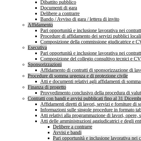
Dibattito pubblico
Documenti di gara
Delibere a contrarre
Bando / Avviso di gara / lettera di invito
Affidamento
Pari opportunità e inclusione lavorativa nei contr
Procedure di affidamento dei servizi pubblici locali
Composizione della commissione giudicatrice e C
Esecutiva
Pari opportunità e inclusione lavorativa nei contr
Composizione del collegio consultivo tecnici e C
Sponsorizzazioni
Affidamento di contratti di sponsorizzazione di lavo
Procedure di somma urgenza e di protezione civile
Atti e documenti relativi agli affidamenti di somm
Finanza di progetto
Provvedimento conclusivo della procedura di valutaz
Contratti con bandi e avvisi pubblicati fino al 31 Dicem
Affidamenti diretti di lavori, servizi e forniture d
Informazioni sulle singole procedure in formato tab
Atti relativi alla programmazione di lavori, opere, s
Atti delle amministrazioni aggiudicatrici e degli en
Delibere a contrarre
Avvisi e bandi
Pari opportunità e inclusione lavorativa nei