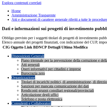
Esplora contenuti correlati
Home
Amministrazione Trasparente
Atti e documenti di carattere generale riferiti a tutte le procedur
Dati e informazioni sui progetti di investimento pubbl
Obbligo previsto per i soggetti titolari di progetti di investimento pubb
Elenco annuale dei progetti finanziati, con indicazione del CUP, importo
CIG
Oggetto
Link BDNCP
Dettagli
Ultima Modifica
Disposizioni Generali
Piano triennale per la prevenzione della corruzione e dell
Atti generali
Oneri informativi per cittadini e imprese
Burocrazia zero
Organizzazione
Titolari di incarichi politici, di amministrazione, di direz
Sanzioni per mancata comunicazione dei dati
Rendiconti gruppi consiliari regionali/provinciali
Articolazione degli uffici
Telefono e posta elettronica
Consulenti e Collaboratori