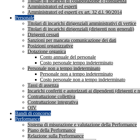
Titolari di incarichi di collaborazione o consulenza
Amministratori ed esperti
Amministratori ed esperti ex art. 32 d.l. 90/2014
Personale
Titolari di incarichi dirigenziali amministrativi di vertice
Titolari di incarichi dirigenziali (dirigenti non generali)
Dirigenti cessati
Sanzioni per mancata comunicazione dei dati
Posizioni organizzative
Dotazione organica
Conto annuale del personale
Costo personale tempo indeterminato
Personale non a tempo indeterminato
Personale non a tempo indeterminato
Costo personale non a tempo indeterminato
Tassi di assenza
Incarichi conferiti e autorizzati ai dipendenti (dirigenti e 
Contrattazione collettiva
Contrattazione integrativa
OIV
Bandi di concorso
Performance
Sistema di misurazione e valutazione della Performance
Piano della Performance
Relazione sulla Performance