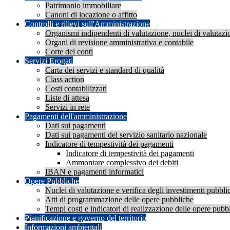
Patrimonio immobiliare
Canoni di locazione o affitto
Controlli e rilievi sull'Amministrazione
Organismi indipendenti di valutazione, nuclei di valutazi
Organi di revisione amministrativa e contabile
Corte dei conti
Servizi Erogati
Carta dei servizi e standard di qualità
Class action
Costi contabilizzati
Liste di attesa
Servizi in rete
Pagamenti dell'amministrazione
Dati sui pagamenti
Dati sui pagamenti del servizio sanitario nazionale
Indicatore di tempestività dei pagamenti
Indicatore di tempestività dei pagamenti
Ammontare complessivo dei debiti
IBAN e pagamenti informatici
Opere Pubbliche
Nuclei di valutazione e verifica degli investimenti pubblic
Atti di programmazione delle opere pubbliche
Tempi costi e indicatori di realizzazione delle opere pubb
Pianificazione e governo del territorio
Informazioni ambientali