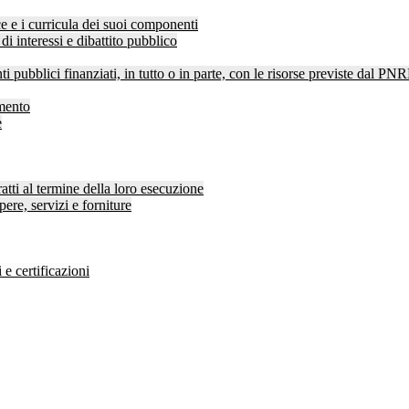
 e i curricula dei suoi componenti
di interessi e dibattito pubblico
ti pubblici finanziati, in tutto o in parte, con le risorse previste dal P
amento
e
atti al termine della loro esecuzione
pere, servizi e forniture
 e certificazioni