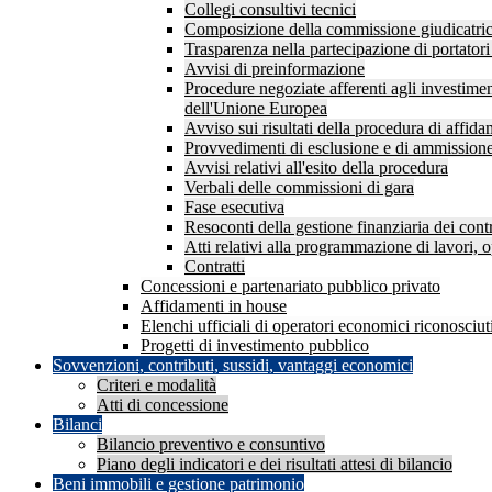
Collegi consultivi tecnici
Composizione della commissione giudicatrice
Trasparenza nella partecipazione di portatori 
Avvisi di preinformazione
Procedure negoziate afferenti agli investimen
dell'Unione Europea
Avviso sui risultati della procedura di affid
Provvedimenti di esclusione e di ammission
Avvisi relativi all'esito della procedura
Verbali delle commissioni di gara
Fase esecutiva
Resoconti della gestione finanziaria dei contr
Atti relativi alla programmazione di lavori, o
Contratti
Concessioni e partenariato pubblico privato
Affidamenti in house
Elenchi ufficiali di operatori economici riconosciuti
Progetti di investimento pubblico
Sovvenzioni, contributi, sussidi, vantaggi economici
Criteri e modalità
Atti di concessione
Bilanci
Bilancio preventivo e consuntivo
Piano degli indicatori e dei risultati attesi di bilancio
Beni immobili e gestione patrimonio