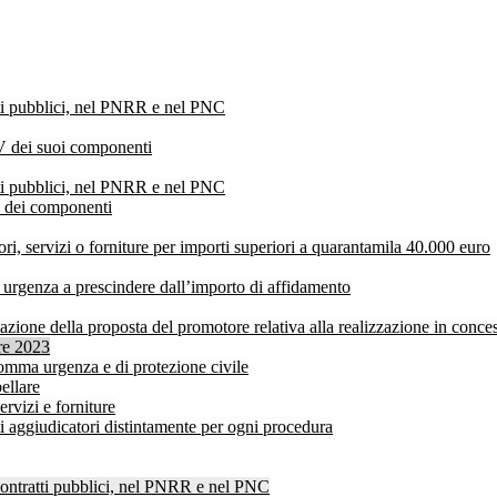
atti pubblici, nel PNRR e nel PNC
V dei suoi componenti
atti pubblici, nel PNRR e nel PNC
V dei componenti
ri, servizi o forniture per importi superiori a quarantamila 40.000 euro
a urgenza a prescindere dall’importo di affidamento
ione della proposta del promotore relativa alla realizzazione in concess
bre 2023
i somma urgenza e di protezione civile
ellare
ervizi e forniture
ti aggiudicatori distintamente per ogni procedura
 contratti pubblici, nel PNRR e nel PNC