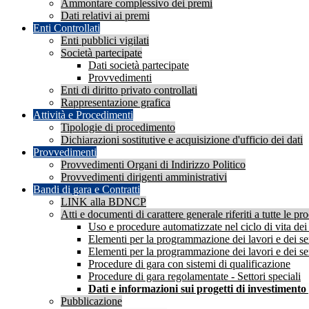
Ammontare complessivo dei premi
Dati relativi ai premi
Enti Controllati
Enti pubblici vigilati
Società partecipate
Dati società partecipate
Provvedimenti
Enti di diritto privato controllati
Rappresentazione grafica
Attività e Procedimenti
Tipologie di procedimento
Dichiarazioni sostitutive e acquisizione d'ufficio dei dati
Provvedimenti
Provvedimenti Organi di Indirizzo Politico
Provvedimenti dirigenti amministrativi
Bandi di gara e Contratti
LINK alla BDNCP
Atti e documenti di carattere generale riferiti a tutte le pr
Uso e procedure automatizzate nel ciclo di vita dei 
Elementi per la programmazione dei lavori e dei serv
Elementi per la programmazione dei lavori e dei servi
Procedure di gara con sistemi di qualificazione
Procedure di gara regolamentate - Settori speciali
Dati e informazioni sui progetti di investimento
Pubblicazione