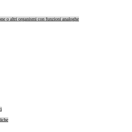
one o altri organismi con funzioni analoghe
i
liche