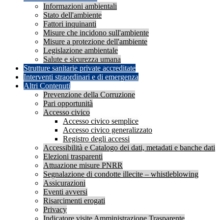
Informazioni ambientali
Stato dell'ambiente
Fattori inquinanti
Misure che incidono sull'ambiente
Misure a protezione dell'ambiente
Legislazione ambientale
Salute e sicurezza umana
Strutture sanitarie private accreditate
Interventi straordinari e di emergenza
Altri Contenuti
Prevenzione della Corruzione
Pari opportunità
Accesso civico
Accesso civico semplice
Accesso civico generalizzato
Registro degli accessi
Accessibilità e Catalogo dei dati, metadati e banche dati
Elezioni trasparenti
Attuazione misure PNRR
Segnalazione di condotte illecite – whistleblowing
Assicurazioni
Eventi avversi
Risarcimenti erogati
Privacy
Indicatore visite Amministrazione Trasparente