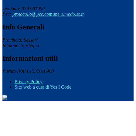
Telefono: 079 901900
Pec:
protocollo@pec.comune.olmedo.ss.it
Info Generali
Provincia: Sassari
Regione: Sardegna
Informazioni utili
Partita IVA: 01537010900
Privacy Policy
Sito web a cura di Yes I Code