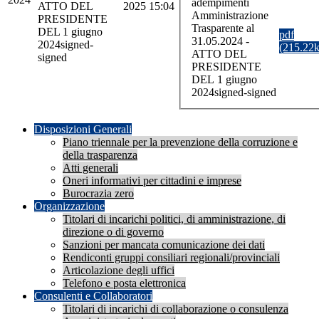
adempimenti
ATTO DEL
2025 15:04
Amministrazione
PRESIDENTE
Trasparente al
DEL 1 giugno
pdf
31.05.2024 -
2024signed-
(215.22
ATTO DEL
signed
PRESIDENTE
DEL 1 giugno
2024signed-signed
Disposizioni Generali
Piano triennale per la prevenzione della corruzione e
della trasparenza
Atti generali
Oneri informativi per cittadini e imprese
Burocrazia zero
Organizzazione
Titolari di incarichi politici, di amministrazione, di
direzione o di governo
Sanzioni per mancata comunicazione dei dati
Rendiconti gruppi consiliari regionali/provinciali
Articolazione degli uffici
Telefono e posta elettronica
Consulenti e Collaboratori
Titolari di incarichi di collaborazione o consulenza