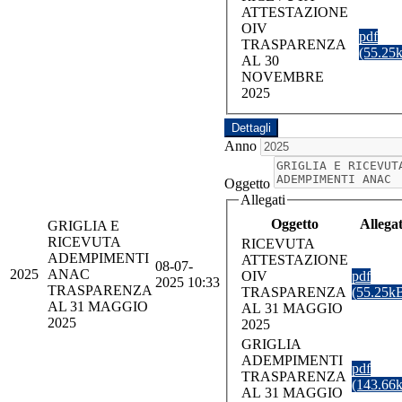
ATTESTAZIONE
OIV
pdf
TRASPARENZA
(55.25
AL 30
NOVEMBRE
2025
Dettagli
Anno
Oggetto
Allegati
Oggetto
Allega
GRIGLIA E
RICEVUTA
RICEVUTA
ADEMPIMENTI
ATTESTAZIONE
08-07-
2025
ANAC
OIV
pdf
2025 10:33
TRASPARENZA
TRASPARENZA
(55.25k
AL 31 MAGGIO
AL 31 MAGGIO
2025
2025
GRIGLIA
ADEMPIMENTI
pdf
TRASPARENZA
(143.66
AL 31 MAGGIO