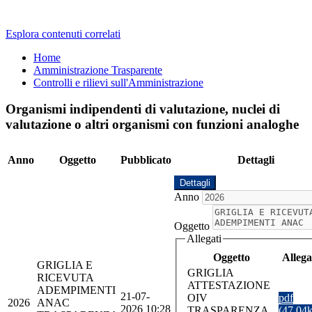
Esplora contenuti correlati
Home
Amministrazione Trasparente
Controlli e rilievi sull'Amministrazione
Organismi indipendenti di valutazione, nuclei di
valutazione o altri organismi con funzioni analoghe
Anno
Oggetto
Pubblicato
Dettagli
Dettagli
Anno
Oggetto
Allegati
Oggetto
Allega
GRIGLIA E
GRIGLIA
RICEVUTA
ATTESTAZIONE
ADEMPIMENTI
21-07-
OIV
pdf
2026
ANAC
2026 10:28
TRASPARENZA
(47.04