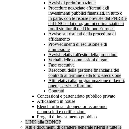
Avvisi di preinformazione
Procedure negoziate afferenti agli
investimenti pubblici finanziati, in tutto o
in parte, con le risorse previste dal PNRR e
dal PNC e dai programmi cofinanziati dai
fondi strutturali dell'Unione Europea
Avviso sui risultati della procedura di
affidamento
Provvedimenti di esclusione e di
ammissione
Avvisi relativi all'esito della procedura
Verbali delle commissioni di gara
Fase esecutiva
Resoconti della gestione finanziaria dei
contratti al termine della loro esecuzione
Atti relativi alla programmazione di lavori,
opere, servizi e forniture
Contratti
Concessioni e partenariato pubblico privato
Affidamenti in house
Elenchi ufficiali di operatori economici
riconosciuti e certificazioni
Progetti di investimento pubblico
LINK alla BDNCP
Atti e documenti di carattere generale riferiti a tutte le