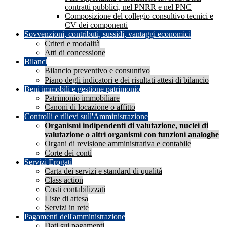
contratti pubblici, nel PNRR e nel PNC
Composizione del collegio consultivo tecnici e
CV dei componenti
Sovvenzioni, contributi, sussidi, vantaggi economici
Criteri e modalità
Atti di concessione
Bilanci
Bilancio preventivo e consuntivo
Piano degli indicatori e dei risultati attesi di bilancio
Beni immobili e gestione patrimonio
Patrimonio immobiliare
Canoni di locazione o affitto
Controlli e rilievi sull'Amministrazione
Organismi indipendenti di valutazione, nuclei di
valutazione o altri organismi con funzioni analoghe
Organi di revisione amministrativa e contabile
Corte dei conti
Servizi Erogati
Carta dei servizi e standard di qualità
Class action
Costi contabilizzati
Liste di attesa
Servizi in rete
Pagamenti dell'amministrazione
Dati sui pagamenti