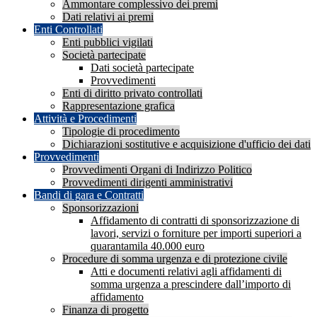
Ammontare complessivo dei premi
Dati relativi ai premi
Enti Controllati
Enti pubblici vigilati
Società partecipate
Dati società partecipate
Provvedimenti
Enti di diritto privato controllati
Rappresentazione grafica
Attività e Procedimenti
Tipologie di procedimento
Dichiarazioni sostitutive e acquisizione d'ufficio dei dati
Provvedimenti
Provvedimenti Organi di Indirizzo Politico
Provvedimenti dirigenti amministrativi
Bandi di gara e Contratti
Sponsorizzazioni
Affidamento di contratti di sponsorizzazione di
lavori, servizi o forniture per importi superiori a
quarantamila 40.000 euro
Procedure di somma urgenza e di protezione civile
Atti e documenti relativi agli affidamenti di
somma urgenza a prescindere dall’importo di
affidamento
Finanza di progetto