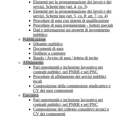
Elementi per la programmazione dei lavori e dei
servizi. Schemi tipo (art. 4, co. 3)
Elementi per la programmazione dei lavori e dei
servizi. Schemi tipo (art. 5, co. 8; art. 7, co. 4)
Procedure di gara con sistemi di qualificazione
Procedure di gara regolamentate - Settori speciali
Dati e informazioni sui progetti di investimento
pubblico
Pubblicazione
Dibattito pubblico
Documenti di gara
Delibere a contrarre
Bando / Avviso di gara / lettera di invito
Affidamento
Pari opportunità e inclusione lavorativa nei
contratti pubblici, nel PNRR e nel PNC
Procedure di affidamento dei servizi pubblici
locali
Composizione della commissione giudicatrice e
CV dei suoi componenti
Esecutiva
Pari opportunità e inclusione lavorativa nei
contratti pubblici, nel PNRR e nel PNC
Composizione del collegio consultivo tecnici e
CV dei componenti