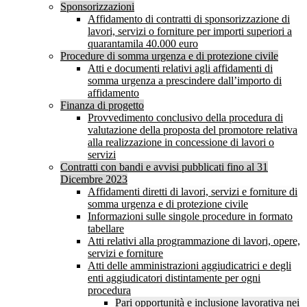
Sponsorizzazioni
Affidamento di contratti di sponsorizzazione di
lavori, servizi o forniture per importi superiori a
quarantamila 40.000 euro
Procedure di somma urgenza e di protezione civile
Atti e documenti relativi agli affidamenti di
somma urgenza a prescindere dall’importo di
affidamento
Finanza di progetto
Provvedimento conclusivo della procedura di
valutazione della proposta del promotore relativa
alla realizzazione in concessione di lavori o
servizi
Contratti con bandi e avvisi pubblicati fino al 31
Dicembre 2023
Affidamenti diretti di lavori, servizi e forniture di
somma urgenza e di protezione civile
Informazioni sulle singole procedure in formato
tabellare
Atti relativi alla programmazione di lavori, opere,
servizi e forniture
Atti delle amministrazioni aggiudicatrici e degli
enti aggiudicatori distintamente per ogni
procedura
Pari opportunità e inclusione lavorativa nei