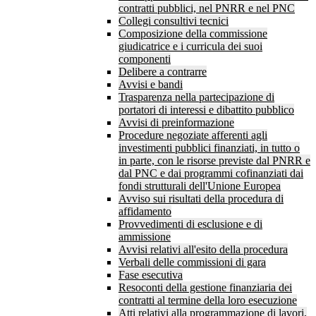
contratti pubblici, nel PNRR e nel PNC
Collegi consultivi tecnici
Composizione della commissione
giudicatrice e i curricula dei suoi
componenti
Delibere a contrarre
Avvisi e bandi
Trasparenza nella partecipazione di
portatori di interessi e dibattito pubblico
Avvisi di preinformazione
Procedure negoziate afferenti agli
investimenti pubblici finanziati, in tutto o
in parte, con le risorse previste dal PNRR e
dal PNC e dai programmi cofinanziati dai
fondi strutturali dell'Unione Europea
Avviso sui risultati della procedura di
affidamento
Provvedimenti di esclusione e di
ammissione
Avvisi relativi all'esito della procedura
Verbali delle commissioni di gara
Fase esecutiva
Resoconti della gestione finanziaria dei
contratti al termine della loro esecuzione
Atti relativi alla programmazione di lavori,