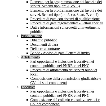
Elementi per la programmazione dei lavori e dei
servizi. Schemi tipo (art. 4, co. 3)
Elementi per la programmazione dei lavori e dei
servizi. Schemi tipo (art. 5, co. 8; art. 7, co. 4)
Procedure di gara con sistemi di qualificazione
Procedure di gara regolamentate - Settori speciali
Dati e informazioni sui progetti di investimento
pubblico
Pubblicazione
Dibattito pubblico
Documenti di gara
Delibere a contrarre
Bando / Avviso di gara / lettera di invito
Affidamento
Pari opportunità e inclusione lavorativa nei
contratti pubblici, nel PNRR e nel PNC
Procedure di affidamento dei servizi pubblici
locali
Composizione della commissione giudicatrice e
CV dei suoi componenti
Esecutiva
Pari opportunità e inclusione lavorativa nei
contratti pubblici, nel PNRR e nel PNC
Composizione del collegio consultivo tecnici e
CV dei componenti