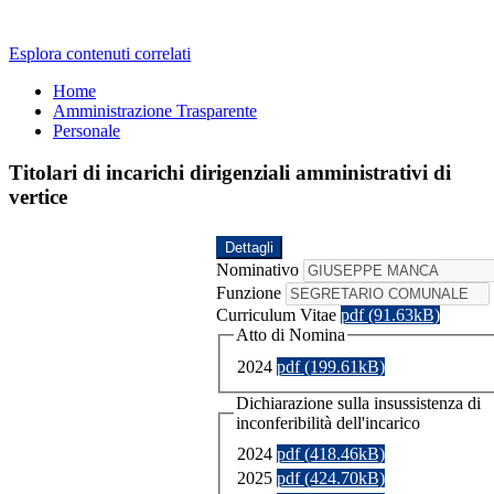
Esplora contenuti correlati
Home
Amministrazione Trasparente
Personale
Titolari di incarichi dirigenziali amministrativi di
vertice
Dettagli
Nominativo
Funzione
Curriculum Vitae
pdf (91.63kB)
Atto di Nomina
2024
pdf (199.61kB)
Dichiarazione sulla insussistenza di
inconferibilità dell'incarico
2024
pdf (418.46kB)
2025
pdf (424.70kB)