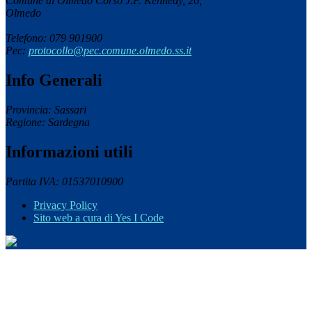
Comune di Olmedo Corso J.F. Kennedy, 26,
Olmedo
Telefono: 079 901900
Pec:
protocollo@pec.comune.olmedo.ss.it
Info Generali
Provincia: Sassari
Regione: Sardegna
Informazioni utili
Partita IVA: 01537010900
Privacy Policy
Sito web a cura di Yes I Code