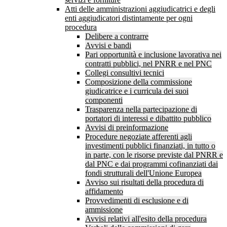
Atti delle amministrazioni aggiudicatrici e degli
enti aggiudicatori distintamente per ogni
procedura
Delibere a contrarre
Avvisi e bandi
Pari opportunità e inclusione lavorativa nei
contratti pubblici, nel PNRR e nel PNC
Collegi consultivi tecnici
Composizione della commissione
giudicatrice e i curricula dei suoi
componenti
Trasparenza nella partecipazione di
portatori di interessi e dibattito pubblico
Avvisi di preinformazione
Procedure negoziate afferenti agli
investimenti pubblici finanziati, in tutto o
in parte, con le risorse previste dal PNRR e
dal PNC e dai programmi cofinanziati dai
fondi strutturali dell'Unione Europea
Avviso sui risultati della procedura di
affidamento
Provvedimenti di esclusione e di
ammissione
Avvisi relativi all'esito della procedura