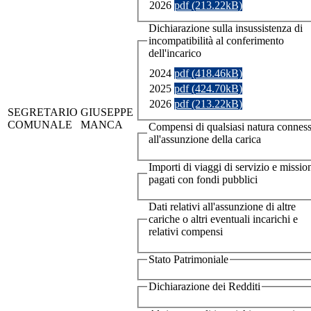
2026
pdf (213.22kB)
Dichiarazione sulla insussistenza di
incompatibilità al conferimento
dell'incarico
2024
pdf (418.46kB)
2025
pdf (424.70kB)
2026
pdf (213.22kB)
SEGRETARIO
GIUSEPPE
COMUNALE
MANCA
Compensi di qualsiasi natura conness
all'assunzione della carica
Importi di viaggi di servizio e missio
pagati con fondi pubblici
Dati relativi all'assunzione di altre
cariche o altri eventuali incarichi e
relativi compensi
Stato Patrimoniale
Dichiarazione dei Redditi