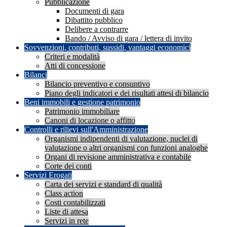
Pubblicazione
Documenti di gara
Dibattito pubblico
Delibere a contrarre
Bando / Avviso di gara / lettera di invito
Sovvenzioni, contributi, sussidi, vantaggi economici
Criteri e modalità
Atti di concessione
Bilanci
Bilancio preventivo e consuntivo
Piano degli indicatori e dei risultati attesi di bilancio
Beni immobili e gestione patrimonio
Patrimonio immobiliare
Canoni di locazione o affitto
Controlli e rilievi sull'Amministrazione
Organismi indipendenti di valutazione, nuclei di
valutazione o altri organismi con funzioni analoghe
Organi di revisione amministrativa e contabile
Corte dei conti
Servizi Erogati
Carta dei servizi e standard di qualità
Class action
Costi contabilizzati
Liste di attesa
Servizi in rete