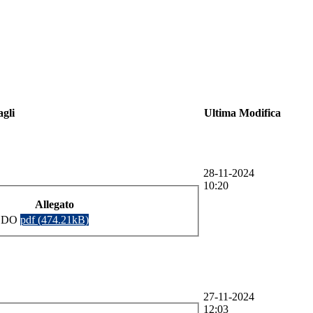
agli
Ultima Modifica
28-11-2024
10:20
Allegato
MEDO
pdf (474.21kB)
27-11-2024
12:03