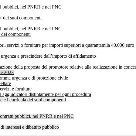
atti pubblici, nel PNRR e nel PNC
V dei suoi componenti
atti pubblici, nel PNRR e nel PNC
V dei componenti
ri, servizi o forniture per importi superiori a quarantamila 40.000 euro
a urgenza a prescindere dall’importo di affidamento
ione della proposta del promotore relativa alla realizzazione in concess
bre 2023
i somma urgenza e di protezione civile
ellare
ervizi e forniture
ti aggiudicatori distintamente per ogni procedura
 e i curricula dei suoi componenti
 contratti pubblici, nel PNRR e nel PNC
di interessi e dibattito pubblico