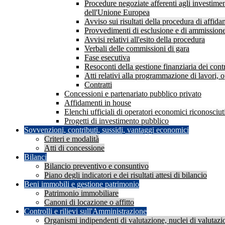
Procedure negoziate afferenti agli investimen
dell'Unione Europea
Avviso sui risultati della procedura di affid
Provvedimenti di esclusione e di ammission
Avvisi relativi all'esito della procedura
Verbali delle commissioni di gara
Fase esecutiva
Resoconti della gestione finanziaria dei contr
Atti relativi alla programmazione di lavori, o
Contratti
Concessioni e partenariato pubblico privato
Affidamenti in house
Elenchi ufficiali di operatori economici riconosciuti
Progetti di investimento pubblico
Sovvenzioni, contributi, sussidi, vantaggi economici
Criteri e modalità
Atti di concessione
Bilanci
Bilancio preventivo e consuntivo
Piano degli indicatori e dei risultati attesi di bilancio
Beni immobili e gestione patrimonio
Patrimonio immobiliare
Canoni di locazione o affitto
Controlli e rilievi sull'Amministrazione
Organismi indipendenti di valutazione, nuclei di valutazi