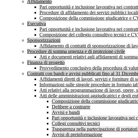
Affidamento
Pari opportunità e inclusione lavorativa nei contr
Procedure di affidamento dei servizi pubblici locali
Composizione della commissione giudicatrice e C
Esecutiva
Pari opportunità e inclusione lavorativa nei contr
Composizione del collegio consultivo tecnici e C
Sponsorizzazioni
Affidamento di contratti di sponsorizzazione di lavo
Procedure di somma urgenza e di protezione civile
Atti e documenti relativi agli affidamenti di somm
Finanza di progetto
Provvedimento conclusivo della procedura di valutaz
Contratti con bandi e avvisi pubblicati fino al 31 Dicem
Affidamenti diretti di lavori, servizi e forniture d
Informazioni sulle singole procedure in formato tab
Atti relativi alla programmazione di lavori, opere, s
Atti delle amministrazioni aggiudicatrici e degli en
Composizione della commissione giudicatrice
Delibere a contrarre
Avvisi e bandi
Pari opportunità e inclusione lavorativa nei
Collegi consultivi tecnici
Trasparenza nella partecipazione di portatori 
Avvisi di preinformazione