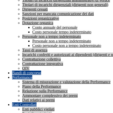
Titolari di incarichi dirigenziali amministrativi di vertice
Titolari di incarichi dirigenziali (dirigenti non generali)
Dirigenti cessati
Sanzioni per mancata comunicazione dei dati
Posizioni organizzative
Dotazione organica
Conto annuale del personale
Costo personale tempo indeterminato
Personale non a tempo indeterminato
Personale non a tempo indeterminato
Costo personale non a tempo indeterminato
Tassi di assenza
Incarichi conferiti e autorizzati ai dipendenti (dirigenti e 
Contrattazione collettiva
Contrattazione integrativa
OIV
Bandi di concorso
Performance
Sistema di misurazione e valutazione della Performance
Piano della Performance
Relazione sulla Performance
Ammontare complessivo dei premi
Dati relativi ai premi
Enti Controllati
Enti pubblici vigilati