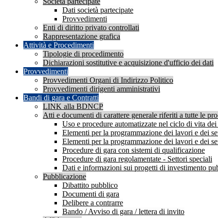
Società partecipate
Dati società partecipate
Provvedimenti
Enti di diritto privato controllati
Rappresentazione grafica
Attività e Procedimenti
Tipologie di procedimento
Dichiarazioni sostitutive e acquisizione d'ufficio dei dati
Provvedimenti
Provvedimenti Organi di Indirizzo Politico
Provvedimenti dirigenti amministrativi
Bandi di gara e Contratti
LINK alla BDNCP
Atti e documenti di carattere generale riferiti a tutte le pr
Uso e procedure automatizzate nel ciclo di vita dei 
Elementi per la programmazione dei lavori e dei serv
Elementi per la programmazione dei lavori e dei servi
Procedure di gara con sistemi di qualificazione
Procedure di gara regolamentate - Settori speciali
Dati e informazioni sui progetti di investimento pu
Pubblicazione
Dibattito pubblico
Documenti di gara
Delibere a contrarre
Bando / Avviso di gara / lettera di invito