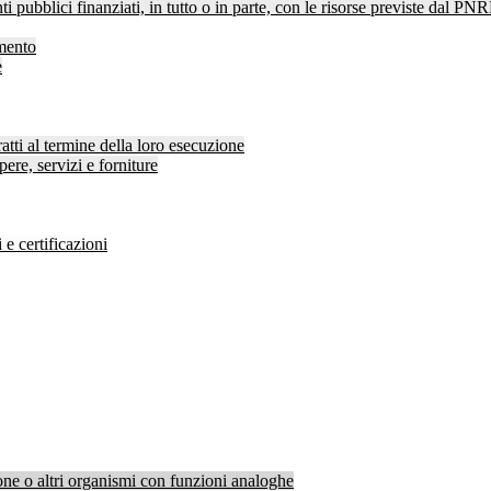
ti pubblici finanziati, in tutto o in parte, con le risorse previste dal P
amento
e
atti al termine della loro esecuzione
pere, servizi e forniture
 e certificazioni
one o altri organismi con funzioni analoghe