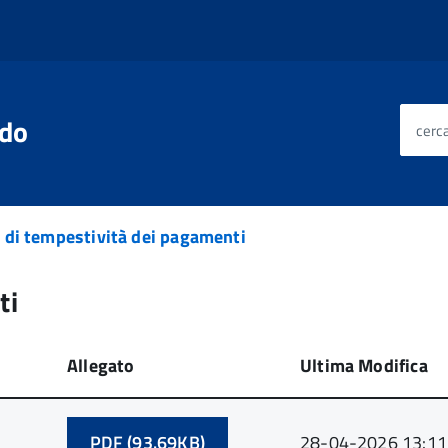
edo
cerca
e di tempestività dei pagamenti
ti
Allegato
Ultima Modifica
PDF (93.69KB)
28-04-2026 13:11