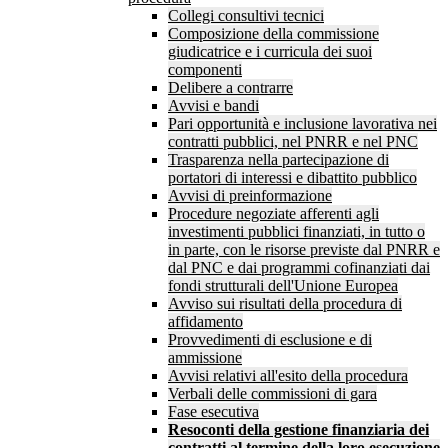
Collegi consultivi tecnici
Composizione della commissione
giudicatrice e i curricula dei suoi
componenti
Delibere a contrarre
Avvisi e bandi
Pari opportunità e inclusione lavorativa nei
contratti pubblici, nel PNRR e nel PNC
Trasparenza nella partecipazione di
portatori di interessi e dibattito pubblico
Avvisi di preinformazione
Procedure negoziate afferenti agli
investimenti pubblici finanziati, in tutto o
in parte, con le risorse previste dal PNRR e
dal PNC e dai programmi cofinanziati dai
fondi strutturali dell'Unione Europea
Avviso sui risultati della procedura di
affidamento
Provvedimenti di esclusione e di
ammissione
Avvisi relativi all'esito della procedura
Verbali delle commissioni di gara
Fase esecutiva
Resoconti della gestione finanziaria dei
contratti al termine della loro esecuzione