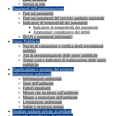
Servizi in rete
Pagamenti dell'amministrazione
Dati sui pagamenti
Dati sui pagamenti del servizio sanitario nazionale
Indicatore di tempestività dei pagamenti
Indicatore di tempestività dei pagamenti
Ammontare complessivo dei debiti
IBAN e pagamenti informatici
Opere Pubbliche
Nuclei di valutazione e verifica degli investimenti
pubblici
Atti di programmazione delle opere pubbliche
Tempi costi e indicatori di realizzazione delle opere
pubbliche
Pianificazione e governo del territorio
Informazioni ambientali
Informazioni ambientali
Stato dell'ambiente
Fattori inquinanti
Misure che incidono sull'ambiente
Misure a protezione dell'ambiente
Legislazione ambientale
Salute e sicurezza umana
Strutture sanitarie private accreditate
Interventi straordinari e di emergenza