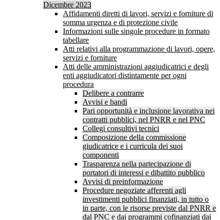
Dicembre 2023
Affidamenti diretti di lavori, servizi e forniture di
somma urgenza e di protezione civile
Informazioni sulle singole procedure in formato
tabellare
Atti relativi alla programmazione di lavori, opere,
servizi e forniture
Atti delle amministrazioni aggiudicatrici e degli
enti aggiudicatori distintamente per ogni
procedura
Delibere a contrarre
Avvisi e bandi
Pari opportunità e inclusione lavorativa nei
contratti pubblici, nel PNRR e nel PNC
Collegi consultivi tecnici
Composizione della commissione
giudicatrice e i curricula dei suoi
componenti
Trasparenza nella partecipazione di
portatori di interessi e dibattito pubblico
Avvisi di preinformazione
Procedure negoziate afferenti agli
investimenti pubblici finanziati, in tutto o
in parte, con le risorse previste dal PNRR e
dal PNC e dai programmi cofinanziati dai