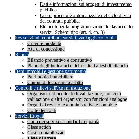
Dati e informazioni sui progetti di investimento
pubblico
Uso e procedure automatizzate nel ciclo di vita
dei contratti pubblici
Elementi per la programmazione dei lavori e dei
servizi. Schemi tipo (art. 4, co. 3)
Sovvenzioni, contributi, sussidi, vantaggi economici
Criteri e modalità
Atti di concessione
Bilanci
Bilancio preventivo e consuntivo
Piano degli indicatori e dei risultati attesi di bilancio
Beni immobili e gestione patrimonio
Patrimonio immobiliare
Canoni di locazione o affitto
Controlli e rilievi sull'Amministrazione
Organismi indipendenti di valutazione, nuclei di
valutazione o altri organismi con funzioni analoghe
Organi di revisione amministrativa e contabile
Corte dei conti
Servizi Erogati
Carta dei servizi e standard di qualità
Class action
Costi contabilizzati
Liste di attesa