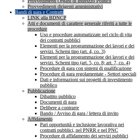
Provvedimenti Organi di Indirizzo Politico
Provvedimenti dirigenti amministrativi
Bandi di gara e Contratti
LINK alla BDNCP
Atti e documenti di carattere generale riferiti a tutte le
procedure
Uso e procedure automatizzate nel ciclo di vita
dei contratti pubblici
Elementi per la programmazione dei lavori e dei
servizi. Schemi tipo (art. 4, co. 3)
Elementi per la programmazione dei lavori e dei
servizi. Schemi tipo (art. 5, co. 8; art. 7, co. 4)
Procedure di gara con sistemi di qualificazione
Procedure di gara regolamentate - Settori speciali
Dati e informazioni sui progetti di investimento
pubblico
Pubblicazione
Dibattito pubblico
Documenti di gara
Delibere a contrarre
Bando / Avviso di gara / lettera di invito
Affidamento
Pari opportunità e inclusione lavorativa nei
contratti pubblici, nel PNRR e nel PNC
Procedure di affidamento dei servizi pubblici