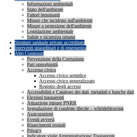
Informazioni ambientali
Stato dell'ambiente
Fattori inquinanti
Misure che incidono sull'ambiente
Misure a protezione dell'ambiente
Legislazione ambientale
Salute e sicurezza umana
Strutture sanitarie private accreditate
Interventi straordinari e di emergenza
Altri Contenuti
Prevenzione della Corruzione
Pari opportunità
Accesso civico
Accesso civico semplice
Accesso civico generalizzato
Registro degli accessi
Accessibilità e Catalogo dei dati, metadati e banche dati
Elezioni trasparenti
Attuazione misure PNRR
Segnalazione di condotte illecite – whistleblowing
Assicurazioni
Eventi avversi
Risarcimenti erogati
Privacy
Indicatore visite Amministrazione Trasparente