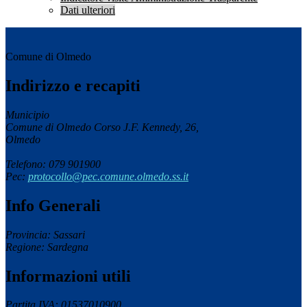
Dati ulteriori
Comune di Olmedo
Indirizzo e recapiti
Municipio
Comune di Olmedo Corso J.F. Kennedy, 26,
Olmedo
Telefono: 079 901900
Pec:
protocollo@pec.comune.olmedo.ss.it
Info Generali
Provincia: Sassari
Regione: Sardegna
Informazioni utili
Partita IVA: 01537010900