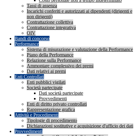
Costo personale non a tempo indeterminato
Tassi di assenza
Incarichi conferiti e autorizzati ai dipendenti (dirigenti e
non dirigenti)
Contrattazione collettiva
Contrattazione integrativa
OIV
Bandi di concorso
Performance
Sistema di misurazione e valutazione della Performance
Piano della Performance
Relazione sulla Performance
Ammontare complessivo dei premi
Dati relativi ai premi
Enti Controllati
Enti pubblici vigilati
Società partecipate
Dati società partecipate
Provvedimenti
Enti di diritto privato controllati
Rappresentazione grafica
Attività e Procedimenti
Tipologie di procedimento
Dichiarazioni sostitutive e acquisizione d'ufficio dei dati
Provvedimenti