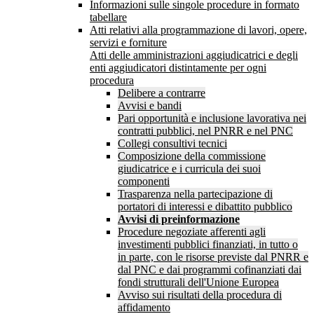
Informazioni sulle singole procedure in formato
tabellare
Atti relativi alla programmazione di lavori, opere,
servizi e forniture
Atti delle amministrazioni aggiudicatrici e degli
enti aggiudicatori distintamente per ogni
procedura
Delibere a contrarre
Avvisi e bandi
Pari opportunità e inclusione lavorativa nei
contratti pubblici, nel PNRR e nel PNC
Collegi consultivi tecnici
Composizione della commissione
giudicatrice e i curricula dei suoi
componenti
Trasparenza nella partecipazione di
portatori di interessi e dibattito pubblico
Avvisi di preinformazione
Procedure negoziate afferenti agli
investimenti pubblici finanziati, in tutto o
in parte, con le risorse previste dal PNRR e
dal PNC e dai programmi cofinanziati dai
fondi strutturali dell'Unione Europea
Avviso sui risultati della procedura di
affidamento