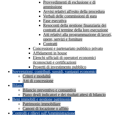
Provvedimenti di esclusione e di
ammissione
Avvisi relativi all'esito della procedura
Verbali delle commissioni di gara
Fase esecutiva
Resoconti della gestione finanziaria dei
contratti al termine della loro esecuzione
Atti relativi alla programmazione di lavori,
opere, servizi e forniture
Contratti
Concessioni e partenariato pubblico privato
Affidamenti in house
Elenchi ufficiali di operatori economici
riconosciuti e certificazioni
Progetti di investimento pubblico
Sovvenzioni, contributi, sussidi, vantaggi economici
Criteri e modalità
Atti di concessione
Bilanci
Bilancio preventivo e consuntivo
Piano degli indicatori e dei risultati attesi di bilancio
Beni immobili e gestione patrimonio
Patrimonio immobiliare
Canoni di locazione o affitto
Controlli e rilievi sull'Amministrazione