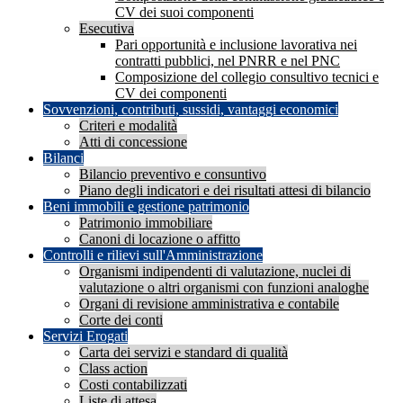
CV dei suoi componenti
Esecutiva
Pari opportunità e inclusione lavorativa nei
contratti pubblici, nel PNRR e nel PNC
Composizione del collegio consultivo tecnici e
CV dei componenti
Sovvenzioni, contributi, sussidi, vantaggi economici
Criteri e modalità
Atti di concessione
Bilanci
Bilancio preventivo e consuntivo
Piano degli indicatori e dei risultati attesi di bilancio
Beni immobili e gestione patrimonio
Patrimonio immobiliare
Canoni di locazione o affitto
Controlli e rilievi sull'Amministrazione
Organismi indipendenti di valutazione, nuclei di
valutazione o altri organismi con funzioni analoghe
Organi di revisione amministrativa e contabile
Corte dei conti
Servizi Erogati
Carta dei servizi e standard di qualità
Class action
Costi contabilizzati
Liste di attesa