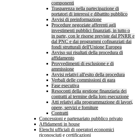
componenti
Trasparenza nella partecipazione di
portatori di interessi e dibattito pubblico
Avvisi di preinformazione
Procedure negoziate afferenti agli
investimenti pubblici finanziati, in tutto o
in parte, con le risorse previste dal PNRR e
dal PNC e dai programmi cofinanziati dai
fondi strutturali dell'Unione Europea
Avviso sui risultati della procedura di
affidamento
Provvedimenti di esclusione e di
ammissione
Avvisi relativi all'esito della procedura
Verbali delle commissioni di gara
Fase esecutiva
Resoconti della gestione finanziaria dei
contratti al termine della loro esecuzione
Atti relativi alla programmazione di lavori,
opere, servizi e forniture
Contratti
Concessioni e partenariato pubblico privato
Affidamenti in house
Elenchi ufficiali di operatori economici
riconosciuti e certificazioni