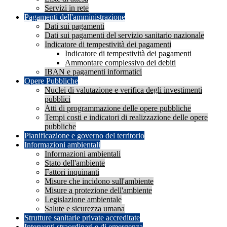
Servizi in rete
Pagamenti dell'amministrazione
Dati sui pagamenti
Dati sui pagamenti del servizio sanitario nazionale
Indicatore di tempestività dei pagamenti
Indicatore di tempestività dei pagamenti
Ammontare complessivo dei debiti
IBAN e pagamenti informatici
Opere Pubbliche
Nuclei di valutazione e verifica degli investimenti
pubblici
Atti di programmazione delle opere pubbliche
Tempi costi e indicatori di realizzazione delle opere
pubbliche
Pianificazione e governo del territorio
Informazioni ambientali
Informazioni ambientali
Stato dell'ambiente
Fattori inquinanti
Misure che incidono sull'ambiente
Misure a protezione dell'ambiente
Legislazione ambientale
Salute e sicurezza umana
Strutture sanitarie private accreditate
Interventi straordinari e di emergenza