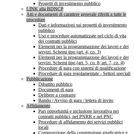
Progetti di investimento pubblico
LINK alla BDNCP
Atti e documenti di carattere generale riferiti a tutte le
procedure
Dati e informazioni sui progetti di investimento
pubblico
Uso e procedure automatizzate nel ciclo di vita
dei contratti pubblici
Elementi per la programmazione dei lavori e dei
servizi. Schemi tipo (art. 4, co. 3)
Elementi per la programmazione dei lavori e dei
servizi. Schemi tipo (art. 5, co. 8; art. 7, co. 4)
Procedure di gara con sistemi di qualificazione
Procedure di gara regolamentate - Settori speciali
Pubblicazione
Dibattito pubblico
Documenti di gara
Delibere a contrarre
Bando / Avviso di gara / lettera di invito
Affidamento
Pari opportunità e inclusione lavorativa nei
contratti pubblici, nel PNRR e nel PNC
Procedure di affidamento dei servizi pubblici
locali
Composizione della commissione giudicatrice e