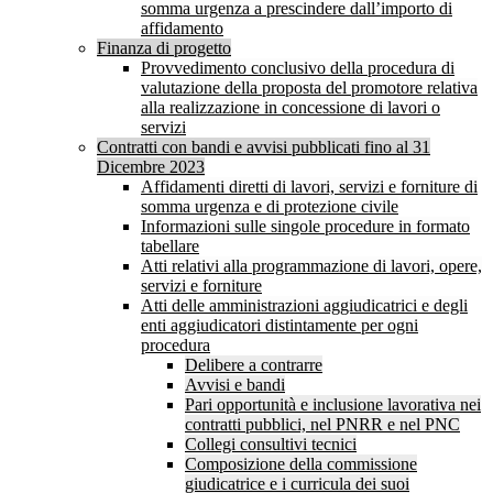
somma urgenza a prescindere dall’importo di
affidamento
Finanza di progetto
Provvedimento conclusivo della procedura di
valutazione della proposta del promotore relativa
alla realizzazione in concessione di lavori o
servizi
Contratti con bandi e avvisi pubblicati fino al 31
Dicembre 2023
Affidamenti diretti di lavori, servizi e forniture di
somma urgenza e di protezione civile
Informazioni sulle singole procedure in formato
tabellare
Atti relativi alla programmazione di lavori, opere,
servizi e forniture
Atti delle amministrazioni aggiudicatrici e degli
enti aggiudicatori distintamente per ogni
procedura
Delibere a contrarre
Avvisi e bandi
Pari opportunità e inclusione lavorativa nei
contratti pubblici, nel PNRR e nel PNC
Collegi consultivi tecnici
Composizione della commissione
giudicatrice e i curricula dei suoi