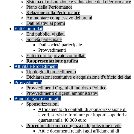
Sistema di misurazione e valutazione della Performance
Piano della Performance
Relazione sulla Performance
Ammontare complessivo dei premi
Dati relativi ai premi
Enti Controllati
Enti pubblici vigilati
Società partecipate
Dati società partecipate
Provvedimenti
Enti di diritto privato controllati
Rappresentazione grafica
Attività e Procedimenti
Tipologie di procedimento
Dichiarazioni sostitutive e acquisizione d'ufficio dei dati
Provvedimenti
Provvedimenti Organi di Indirizzo Politico
Provvedimenti dirigenti amministrativi
Bandi di gara e Contratti
Sponsorizzazioni
Affidamento di contratti di sponsorizzazione di
lavori, servizi o forniture per importi superiori a
quarantamila 40.000 euro
Procedure di somma urgenza e di protezione civile
Atti e documenti relativi agli affidamenti di