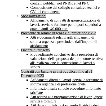
contratti pubblici, nel PNRR e nel PNC
Composizione del collegio consultivo tecnici e
CV dei componenti
Sponsorizzazioni
Affidamento di contratti di sponsorizzazione di
lavori, servizi o forniture per importi superiori a
quarantamila 40.000 euro
Procedure di somma urgenza e di protezione civile
Atti e documenti relativi agli affidamenti di
somma urgenza a prescindere dall’importo di
affidamento
Finanza di progetto
Provvedimento conclusivo della procedura di
valutazione della proposta del promotore relativa
alla realizzazione in concessione di lavori o
servizi
Contratti con bandi e avvisi pubblicati fino al 31
Dicembre 2023
Affidamenti diretti di lavori, servizi e forniture di
somma urgenza e di protezione civile
Informazioni sulle singole procedure in formato
tabellare
Atti relativi alla programmazione di lavori, opere,
servizi e forniture
Atti delle amministrazioni aggiudicatrici e degli