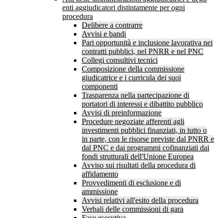
enti aggiudicatori distintamente per ogni
procedura
Delibere a contrarre
Avvisi e bandi
Pari opportunità e inclusione lavorativa nei
contratti pubblici, nel PNRR e nel PNC
Collegi consultivi tecnici
Composizione della commissione
giudicatrice e i curricula dei suoi
componenti
Trasparenza nella partecipazione di
portatori di interessi e dibattito pubblico
Avvisi di preinformazione
Procedure negoziate afferenti agli
investimenti pubblici finanziati, in tutto o
in parte, con le risorse previste dal PNRR e
dal PNC e dai programmi cofinanziati dai
fondi strutturali dell'Unione Europea
Avviso sui risultati della procedura di
affidamento
Provvedimenti di esclusione e di
ammissione
Avvisi relativi all'esito della procedura
Verbali delle commissioni di gara
Fase esecutiva