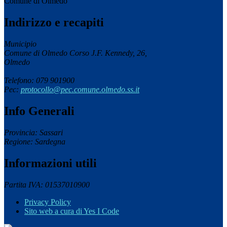
Comune di Olmedo
Indirizzo e recapiti
Municipio
Comune di Olmedo Corso J.F. Kennedy, 26,
Olmedo
Telefono: 079 901900
Pec:
protocollo@pec.comune.olmedo.ss.it
Info Generali
Provincia: Sassari
Regione: Sardegna
Informazioni utili
Partita IVA: 01537010900
Privacy Policy
Sito web a cura di Yes I Code