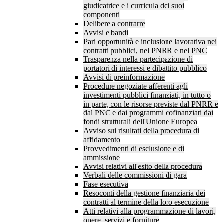
giudicatrice e i curricula dei suoi
componenti
Delibere a contrarre
Avvisi e bandi
Pari opportunità e inclusione lavorativa nei
contratti pubblici, nel PNRR e nel PNC
Trasparenza nella partecipazione di
portatori di interessi e dibattito pubblico
Avvisi di preinformazione
Procedure negoziate afferenti agli
investimenti pubblici finanziati, in tutto o
in parte, con le risorse previste dal PNRR e
dal PNC e dai programmi cofinanziati dai
fondi strutturali dell'Unione Europea
Avviso sui risultati della procedura di
affidamento
Provvedimenti di esclusione e di
ammissione
Avvisi relativi all'esito della procedura
Verbali delle commissioni di gara
Fase esecutiva
Resoconti della gestione finanziaria dei
contratti al termine della loro esecuzione
Atti relativi alla programmazione di lavori,
opere, servizi e forniture