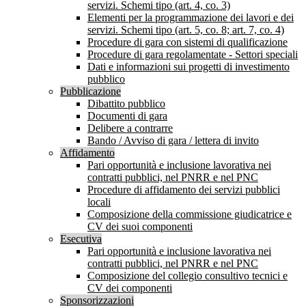
servizi. Schemi tipo (art. 4, co. 3)
Elementi per la programmazione dei lavori e dei
servizi. Schemi tipo (art. 5, co. 8; art. 7, co. 4)
Procedure di gara con sistemi di qualificazione
Procedure di gara regolamentate - Settori speciali
Dati e informazioni sui progetti di investimento
pubblico
Pubblicazione
Dibattito pubblico
Documenti di gara
Delibere a contrarre
Bando / Avviso di gara / lettera di invito
Affidamento
Pari opportunità e inclusione lavorativa nei
contratti pubblici, nel PNRR e nel PNC
Procedure di affidamento dei servizi pubblici
locali
Composizione della commissione giudicatrice e
CV dei suoi componenti
Esecutiva
Pari opportunità e inclusione lavorativa nei
contratti pubblici, nel PNRR e nel PNC
Composizione del collegio consultivo tecnici e
CV dei componenti
Sponsorizzazioni