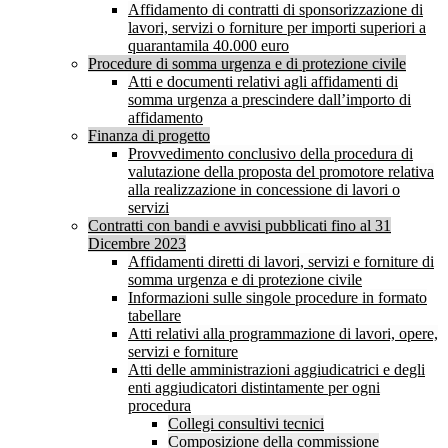
Affidamento di contratti di sponsorizzazione di
lavori, servizi o forniture per importi superiori a
quarantamila 40.000 euro
Procedure di somma urgenza e di protezione civile
Atti e documenti relativi agli affidamenti di
somma urgenza a prescindere dall’importo di
affidamento
Finanza di progetto
Provvedimento conclusivo della procedura di
valutazione della proposta del promotore relativa
alla realizzazione in concessione di lavori o
servizi
Contratti con bandi e avvisi pubblicati fino al 31
Dicembre 2023
Affidamenti diretti di lavori, servizi e forniture di
somma urgenza e di protezione civile
Informazioni sulle singole procedure in formato
tabellare
Atti relativi alla programmazione di lavori, opere,
servizi e forniture
Atti delle amministrazioni aggiudicatrici e degli
enti aggiudicatori distintamente per ogni
procedura
Collegi consultivi tecnici
Composizione della commissione