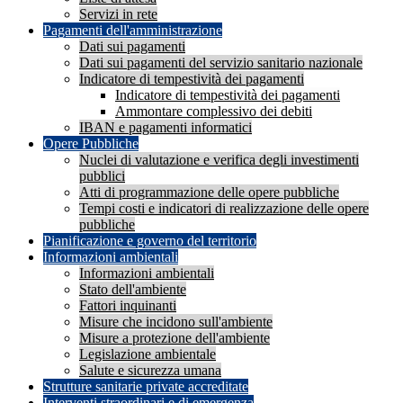
Servizi in rete
Pagamenti dell'amministrazione
Dati sui pagamenti
Dati sui pagamenti del servizio sanitario nazionale
Indicatore di tempestività dei pagamenti
Indicatore di tempestività dei pagamenti
Ammontare complessivo dei debiti
IBAN e pagamenti informatici
Opere Pubbliche
Nuclei di valutazione e verifica degli investimenti
pubblici
Atti di programmazione delle opere pubbliche
Tempi costi e indicatori di realizzazione delle opere
pubbliche
Pianificazione e governo del territorio
Informazioni ambientali
Informazioni ambientali
Stato dell'ambiente
Fattori inquinanti
Misure che incidono sull'ambiente
Misure a protezione dell'ambiente
Legislazione ambientale
Salute e sicurezza umana
Strutture sanitarie private accreditate
Interventi straordinari e di emergenza