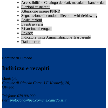
Accessibilità e Catalogo dei dati, metadati e banche dati
Elezioni trasparenti
Attuazione misure PNRR
Segnalazione di condotte illecite – whistleblowing
Assicurazioni
Eventi avversi
Risarcimenti erogati
Privacy
Indicatore visite Amministrazione Trasparente
Dati ulteriori
Comune di Olmedo
Indirizzo e recapiti
Municipio
Comune di Olmedo Corso J.F. Kennedy, 26,
Olmedo
Telefono: 079 901900
Pec:
protocollo@pec.comune.olmedo.ss.it