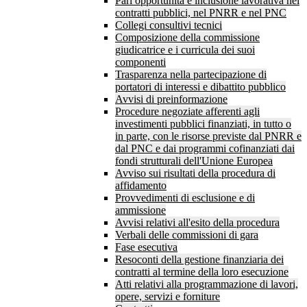
Pari opportunità e inclusione lavorativa nei
contratti pubblici, nel PNRR e nel PNC
Collegi consultivi tecnici
Composizione della commissione
giudicatrice e i curricula dei suoi
componenti
Trasparenza nella partecipazione di
portatori di interessi e dibattito pubblico
Avvisi di preinformazione
Procedure negoziate afferenti agli
investimenti pubblici finanziati, in tutto o
in parte, con le risorse previste dal PNRR e
dal PNC e dai programmi cofinanziati dai
fondi strutturali dell'Unione Europea
Avviso sui risultati della procedura di
affidamento
Provvedimenti di esclusione e di
ammissione
Avvisi relativi all'esito della procedura
Verbali delle commissioni di gara
Fase esecutiva
Resoconti della gestione finanziaria dei
contratti al termine della loro esecuzione
Atti relativi alla programmazione di lavori,
opere, servizi e forniture