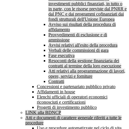
investimenti pubblici finanziati, in tutto o
in parte, con le risorse previste dal PNRR e
dal PNC e dai programmi cofinanziati dai
fondi strutturali dell'Unione Europea
Avviso sui risultati della procedura di
affidamento
Provvedimenti di esclusione e di
ammissione
Avvisi relativi all'esito della procedura
Verbali delle commissioni di gara
Fase esecutiva
Resoconti della gestione finanziaria dei
contratti al termine della loro esecuzione
Atti relativi alla programmazione di lavori,
opere, servizi e forniture
Contratti
Concessioni e partenariato pubblico privato
Affidamenti in house
Elenchi ufficiali di operatori economici
riconosciuti e certificazioni
Progetti di investimento pubblico
LINK alla BDNCP
Atti e documenti di carattere generale riferiti a tutte le
procedure
Uso e procedure automatizzate nel ciclo di vita