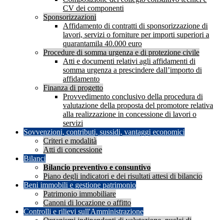
CV dei componenti
Sponsorizzazioni
Affidamento di contratti di sponsorizzazione di
lavori, servizi o forniture per importi superiori a
quarantamila 40.000 euro
Procedure di somma urgenza e di protezione civile
Atti e documenti relativi agli affidamenti di
somma urgenza a prescindere dall’importo di
affidamento
Finanza di progetto
Provvedimento conclusivo della procedura di
valutazione della proposta del promotore relativa
alla realizzazione in concessione di lavori o
servizi
Sovvenzioni, contributi, sussidi, vantaggi economici
Criteri e modalità
Atti di concessione
Bilanci
Bilancio preventivo e consuntivo
Piano degli indicatori e dei risultati attesi di bilancio
Beni immobili e gestione patrimonio
Patrimonio immobiliare
Canoni di locazione o affitto
Controlli e rilievi sull'Amministrazione