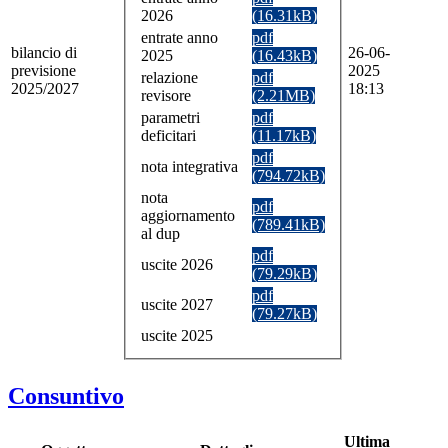
2026
(16.31kB)
entrate anno
pdf
bilancio di
26-06-
2025
(16.43kB)
previsione
2025
relazione
pdf
2025/2027
18:13
revisore
(2.21MB)
parametri
pdf
deficitari
(11.17kB)
pdf
nota integrativa
(794.72kB)
nota
pdf
aggiornamento
(789.41kB)
al dup
pdf
uscite 2026
(79.29kB)
pdf
uscite 2027
(79.27kB)
uscite 2025
Consuntivo
Ultima