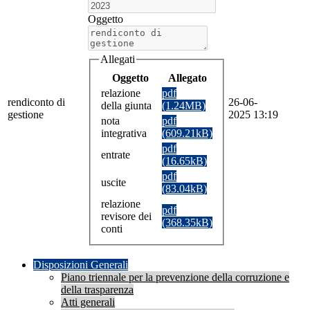
Oggetto
Allegati
Oggetto
Allegato
relazione
pdf
rendiconto di
26-06-
della giunta
(1.24MB)
gestione
2025 13:19
nota
pdf
integrativa
(609.21kB)
pdf
entrate
(16.65kB)
pdf
uscite
(83.04kB)
relazione
pdf
revisore dei
(368.35kB)
conti
Disposizioni Generali
Piano triennale per la prevenzione della corruzione e
della trasparenza
Atti generali