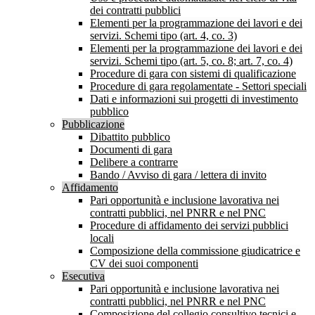
dei contratti pubblici
Elementi per la programmazione dei lavori e dei
servizi. Schemi tipo (art. 4, co. 3)
Elementi per la programmazione dei lavori e dei
servizi. Schemi tipo (art. 5, co. 8; art. 7, co. 4)
Procedure di gara con sistemi di qualificazione
Procedure di gara regolamentate - Settori speciali
Dati e informazioni sui progetti di investimento
pubblico
Pubblicazione
Dibattito pubblico
Documenti di gara
Delibere a contrarre
Bando / Avviso di gara / lettera di invito
Affidamento
Pari opportunità e inclusione lavorativa nei
contratti pubblici, nel PNRR e nel PNC
Procedure di affidamento dei servizi pubblici
locali
Composizione della commissione giudicatrice e
CV dei suoi componenti
Esecutiva
Pari opportunità e inclusione lavorativa nei
contratti pubblici, nel PNRR e nel PNC
Composizione del collegio consultivo tecnici e