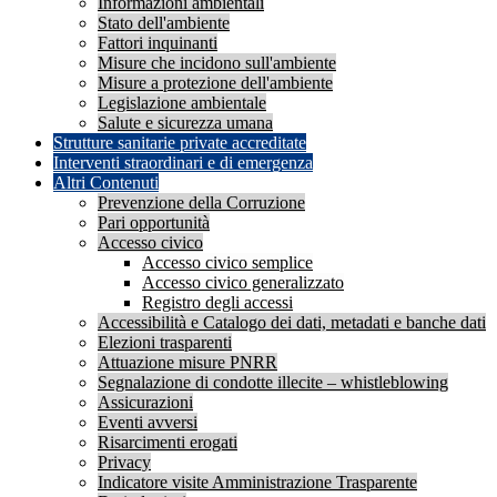
Informazioni ambientali
Stato dell'ambiente
Fattori inquinanti
Misure che incidono sull'ambiente
Misure a protezione dell'ambiente
Legislazione ambientale
Salute e sicurezza umana
Strutture sanitarie private accreditate
Interventi straordinari e di emergenza
Altri Contenuti
Prevenzione della Corruzione
Pari opportunità
Accesso civico
Accesso civico semplice
Accesso civico generalizzato
Registro degli accessi
Accessibilità e Catalogo dei dati, metadati e banche dati
Elezioni trasparenti
Attuazione misure PNRR
Segnalazione di condotte illecite – whistleblowing
Assicurazioni
Eventi avversi
Risarcimenti erogati
Privacy
Indicatore visite Amministrazione Trasparente