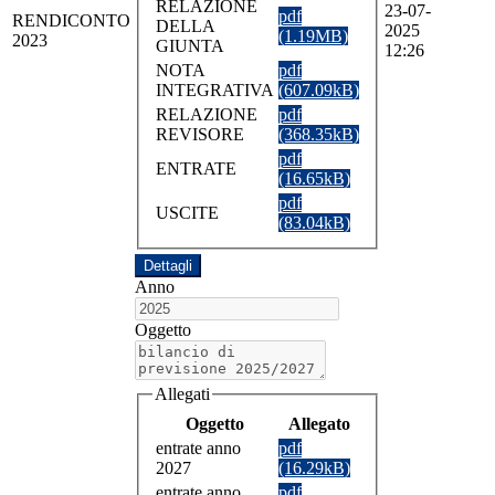
RELAZIONE
23-07-
pdf
RENDICONTO
DELLA
2025
(1.19MB)
2023
GIUNTA
12:26
NOTA
pdf
INTEGRATIVA
(607.09kB)
RELAZIONE
pdf
REVISORE
(368.35kB)
pdf
ENTRATE
(16.65kB)
pdf
USCITE
(83.04kB)
Dettagli
Anno
Oggetto
Allegati
Oggetto
Allegato
entrate anno
pdf
2027
(16.29kB)
entrate anno
pdf