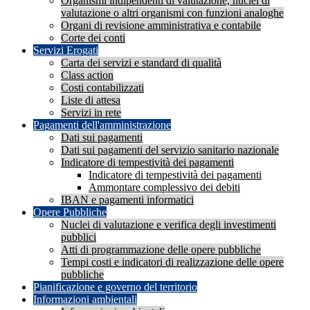
Organismi indipendenti di valutazione, nuclei di
valutazione o altri organismi con funzioni analoghe
Organi di revisione amministrativa e contabile
Corte dei conti
Servizi Erogati
Carta dei servizi e standard di qualità
Class action
Costi contabilizzati
Liste di attesa
Servizi in rete
Pagamenti dell'amministrazione
Dati sui pagamenti
Dati sui pagamenti del servizio sanitario nazionale
Indicatore di tempestività dei pagamenti
Indicatore di tempestività dei pagamenti
Ammontare complessivo dei debiti
IBAN e pagamenti informatici
Opere Pubbliche
Nuclei di valutazione e verifica degli investimenti
pubblici
Atti di programmazione delle opere pubbliche
Tempi costi e indicatori di realizzazione delle opere
pubbliche
Pianificazione e governo del territorio
Informazioni ambientali