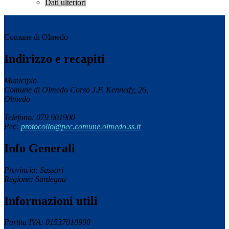
Dati ulteriori
Comune di Olmedo
Indirizzo e recapiti
Municipio
Comune di Olmedo Corso J.F. Kennedy, 26,
Olmedo
Telefono: 079 901900
Pec:
protocollo@pec.comune.olmedo.ss.it
Info Generali
Provincia: Sassari
Regione: Sardegna
Informazioni utili
Partita IVA: 01537010900