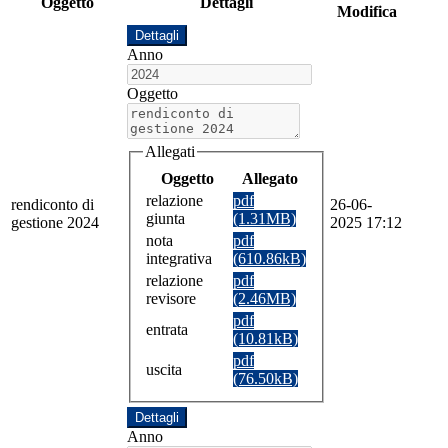
Oggetto
Dettagli
Modifica
Dettagli
Anno
Oggetto
Allegati
Oggetto
Allegato
relazione
pdf
rendiconto di
26-06-
giunta
(1.31MB)
gestione 2024
2025 17:12
nota
pdf
integrativa
(610.86kB)
relazione
pdf
revisore
(2.46MB)
pdf
entrata
(10.81kB)
pdf
uscita
(76.50kB)
Dettagli
Anno